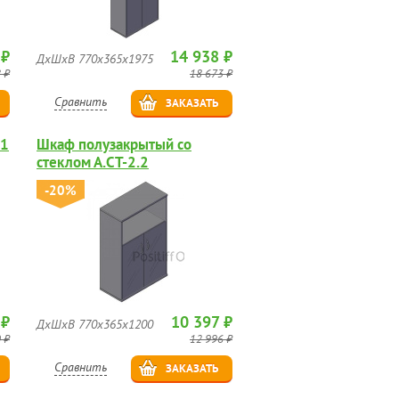
 ₽
14 938 ₽
ДхШхВ 770х365х1975
 ₽
18 673 ₽
Сравнить
ЗАКАЗАТЬ
.1
Шкаф полузакрытый со
стеклом А.СТ-2.2
-20%
 ₽
10 397 ₽
ДхШхВ 770х365х1200
 ₽
12 996 ₽
Сравнить
ЗАКАЗАТЬ