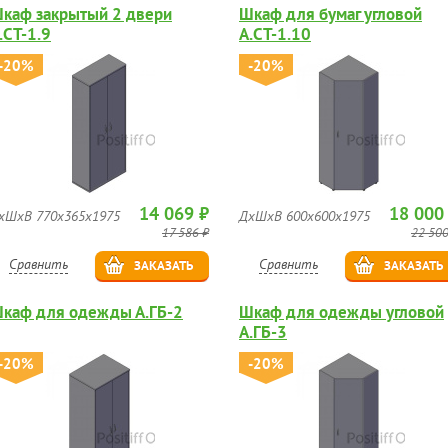
каф закрытый 2 двери
Шкаф для бумаг угловой
.СТ-1.9
А.СТ-1.10
-20%
-20%
14 069 ₽
18 000
хШхВ 770х365х1975
ДхШхВ 600х600х1975
17 586 ₽
22 500
Сравнить
Сравнить
ЗАКАЗАТЬ
ЗАКАЗАТЬ
каф для одежды А.ГБ-2
Шкаф для одежды угловой
А.ГБ-3
-20%
-20%