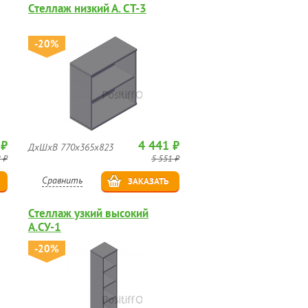
Стеллаж низкий А. СТ-3
-20%
 ₽
4 441 ₽
ДхШхВ 770х365х823
 ₽
5 551 ₽
Сравнить
ЗАКАЗАТЬ
Стеллаж узкий высокий
А.СУ-1
-20%