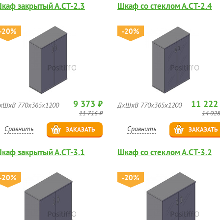
каф закрытый А.СТ-2.3
Шкаф со стеклом А.СТ-2.4
-20%
-20%
9 373 ₽
11 222
хШхВ 770х365х1200
ДхШхВ 770х365х1200
11 716 ₽
14 028
Сравнить
Сравнить
ЗАКАЗАТЬ
ЗАКАЗАТЬ
каф закрытый А.СТ-3.1
Шкаф со стеклом А.СТ-3.2
-20%
-20%