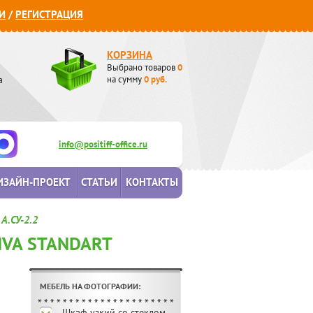
И
/
РЕГИСТРАЦИЯ
КОРЗИНА
Выбрано товаров
0
а
на сумму
0
руб.
info@positiff-office.ru
ИЗАЙН-ПРОЕКТ
СТАТЬИ
КОНТАКТЫ
А.СУ-2.2
IVA STANDART
МЕБЕЛЬ НА ФОТОГРАФИИ:
Шкаф узкий со стеклом