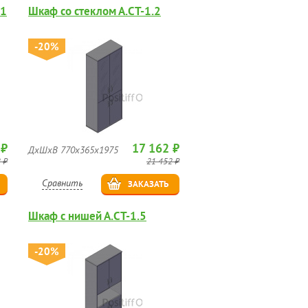
.1
Шкаф со стеклом А.СТ-1.2
-20%
 ₽
17 162 ₽
ДхШхВ 770х365х1975
 ₽
21 452 ₽
Сравнить
ЗАКАЗАТЬ
Шкаф с нишей А.СТ-1.5
-20%