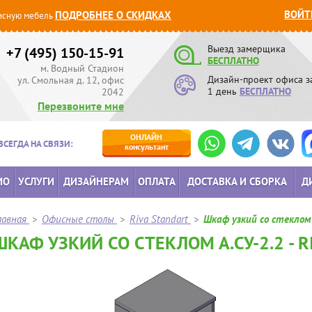
ВОЙТ
ПОДРОБНЕЕ О СКИДКАХ
сную мебель
Выезд замерщика
+7 (495) 150-15-91
БЕСПЛАТНО
м. Водный Стадион
Дизайн-проект офиса з
ул. Смольная д. 12, офис
1 день
БЕСПЛАТНО
2042
Перезвоните мне
ОНЛАЙН
ВСЕГДА НА СВЯЗИ:
консультант
ИО
УСЛУГИ
ДИЗАЙНЕРАМ
ОПЛАТА
ДОСТАВКА И СБОРКА
Д
лавная
>
Офисные столы
>
Riva Standart
>
Шкаф узкий со стеклом 
ШКАФ УЗКИЙ СО СТЕКЛОМ А.СУ-2.2 - R