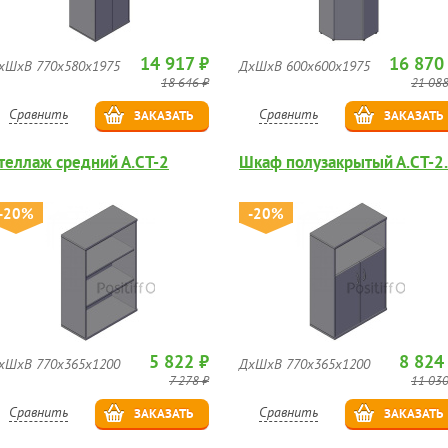
14 917 ₽
16 870
хШхВ 770х580х1975
ДхШхВ 600х600х1975
18 646 ₽
21 088
Сравнить
Сравнить
ЗАКАЗАТЬ
ЗАКАЗАТЬ
теллаж средний А.СТ-2
Шкаф полузакрытый А.СТ-2
-20%
-20%
5 822 ₽
8 824
хШхВ 770х365х1200
ДхШхВ 770х365х1200
7 278 ₽
11 030
Сравнить
Сравнить
ЗАКАЗАТЬ
ЗАКАЗАТЬ