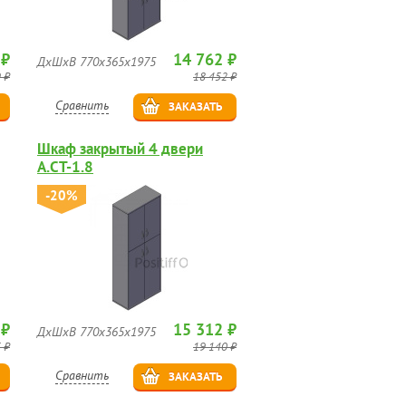
 ₽
14 762 ₽
ДхШхВ 770х365х1975
 ₽
18 452 ₽
Сравнить
ЗАКАЗАТЬ
Шкаф закрытый 4 двери
А.СТ-1.8
-20%
 ₽
15 312 ₽
ДхШхВ 770х365х1975
 ₽
19 140 ₽
Сравнить
ЗАКАЗАТЬ