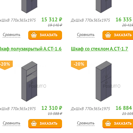
15 312 ₽
16 335
хШхВ 770х365х1975
ДхШхВ 770х365х1975
19 140 ₽
20 419
Сравнить
Сравнить
ЗАКАЗАТЬ
ЗАКАЗАТЬ
каф полузакрытый А.СТ-1.6
Шкаф со стеклом А.СТ-1.7
-20%
-20%
12 310 ₽
16 884
хШхВ 770х365х1975
ДхШхВ 770х365х1975
15 388 ₽
21 105
Сравнить
Сравнить
ЗАКАЗАТЬ
ЗАКАЗАТЬ