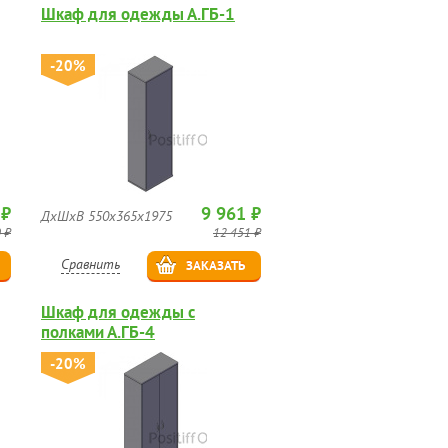
Шкаф для одежды А.ГБ-1
-20%
 ₽
9 961 ₽
ДхШхВ 550х365х1975
 ₽
12 451 ₽
Сравнить
ЗАКАЗАТЬ
Шкаф для одежды с
полками А.ГБ-4
-20%