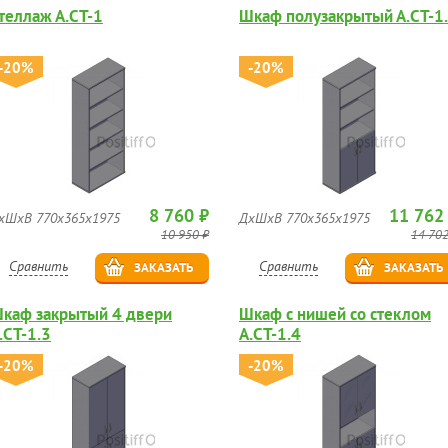
теллаж А.СТ-1
Шкаф полузакрытый А.СТ-1
-20%
-20%
8 760 ₽
11 762
хШхВ 770х365х1975
ДхШхВ 770х365х1975
10 950 ₽
14 702
Сравнить
Сравнить
ЗАКАЗАТЬ
ЗАКАЗАТЬ
каф закрытый 4 двери
Шкаф с нишей со стеклом
.СТ-1.3
А.СТ-1.4
-20%
-20%