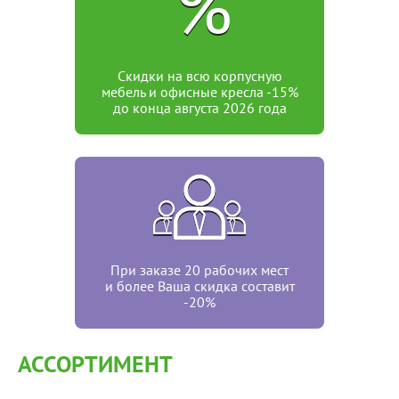
%
Скидки на всю
корпусную
мебель
и офисные кресла
-15%
до конца августа 2026 года
При заказе 20
рабочих мест
и
более Ваша скидка составит
-20%
АССОРТИМЕНТ