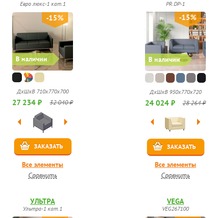
Евро люкс-1 кат.1
PR.DP-1
-15%
-15%
В наличии
В наличии
ДхШхВ 710х770х700
ДхШхВ 950х770х720
27 234 ₽
24 024 ₽
32 040 ₽
28 264 ₽
ЗАКАЗАТЬ
ЗАКАЗАТЬ
Все элементы
Все элементы
Сравнить
Сравнить
УЛЬТРА
VEGA
Ультра-1 кат.1
VEG267100