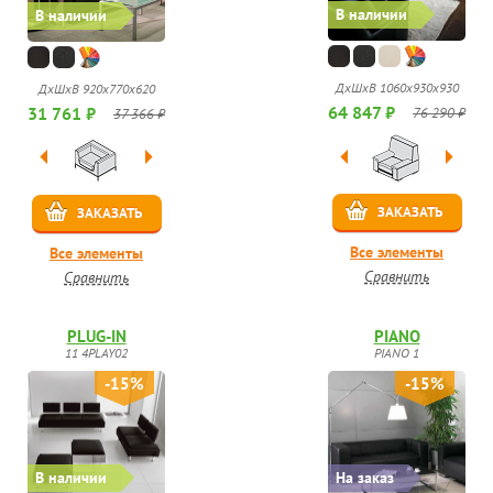
В наличии
В наличии
ДхШхВ 1060x930x930
ДхШхВ 920х770x620
64 847 ₽
31 761 ₽
76 290 ₽
37 366 ₽
ЗАКАЗАТЬ
ЗАКАЗАТЬ
Все элементы
Все элементы
Сравнить
Сравнить
PLUG-IN
PIANO
11 4PLAY02
PIANO 1
-15%
-15%
В наличии
На заказ