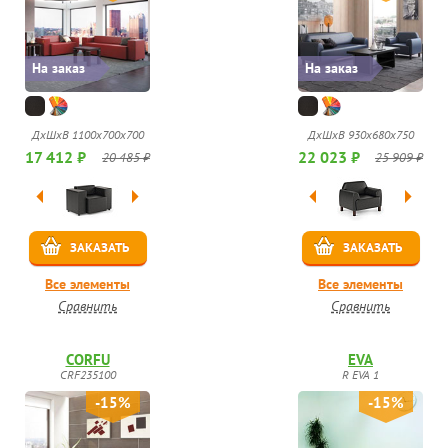
На заказ
На заказ
ДхШхВ 1100х700х700
ДхШхВ 930х680х750
17 412 ₽
22 023 ₽
20 485 ₽
25 909 ₽
ЗАКАЗАТЬ
ЗАКАЗАТЬ
Все элементы
Все элементы
Сравнить
Сравнить
CORFU
EVA
CRF235100
R EVA 1
-15%
-15%