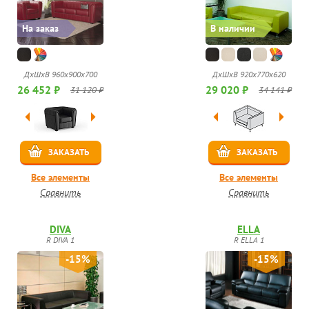
На заказ
В наличии
ДхШхВ 960х900х700
ДхШхВ 920x770x620
26 452 ₽
29 020 ₽
31 120 ₽
34 141 ₽
ЗАКАЗАТЬ
ЗАКАЗАТЬ
Все элементы
Все элементы
Сравнить
Сравнить
DIVA
ELLA
R DIVA 1
R ELLA 1
-15%
-15%