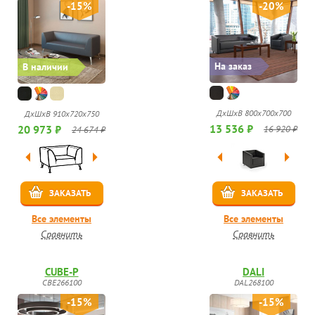
-15%
-20%
На заказ
В наличии
ДхШхВ 800х700х700
ДхШхВ 910х720х750
13 536 ₽
20 973 ₽
16 920 ₽
24 674 ₽
ЗАКАЗАТЬ
ЗАКАЗАТЬ
Все элементы
Все элементы
Сравнить
Сравнить
CUBE-P
DALI
CBE266100
DAL268100
-15%
-15%