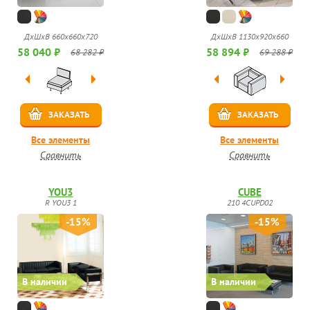
ДхШхВ 660х660х720
ДхШхВ 1130х920x660
58 040 ₽
58 894 ₽
68 282 ₽
69 288 ₽
ЗАКАЗАТЬ
ЗАКАЗАТЬ
Все элементы
Все элементы
Сравнить
Сравнить
YOU3
CUBE
R YOU3 1
210 4CUPD02
-15%
-15%
В наличии
В наличии