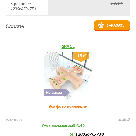
3 830 ₽
В размере:
1200х650х734
Сравнить
ЗАКАЗАТЬ
SPACE
-15%
На заказ
Все фото коллекции
Размер, см
ДхШхВ
Стол письменный S-12
1200х670х730