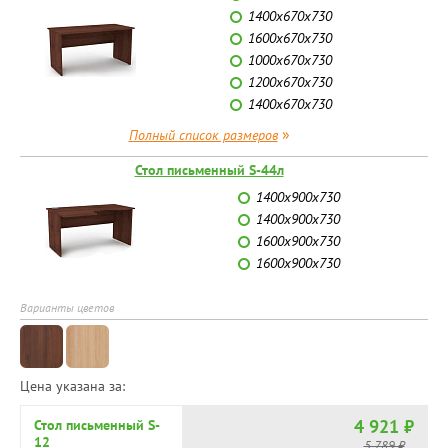
1400х670х730
1600х670х730
1000х670х730
1200х670х730
1400х670х730
»
Полный список размеров
Стол письменный S-44л
1400х900х730
1400х900х730
1600х900х730
1600х900х730
Варианты цветов
Цена указана за:
4 921 ₽
Стол письменный S-
12
5 789 ₽