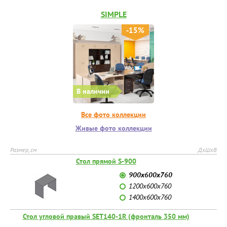
SIMPLE
-15%
В наличии
Все фото коллекции
Живые фото коллекции
Размер, см
ДхШхВ
Стол прямой S-900
900х600х760
1200х600х760
1400х600х760
Стол угловой правый SET140-1R (фронталь 350 мм)