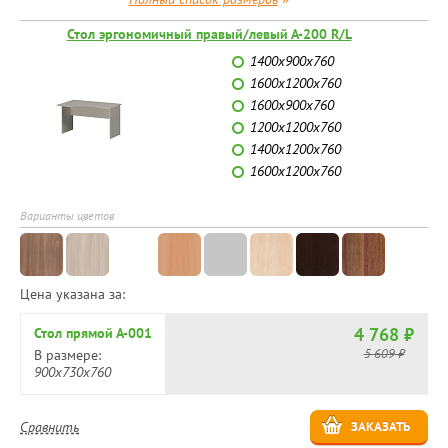
Стол эргономичный правый/левый А-200 R/L
1400х900х760
1600х1200х760
1600х900х760
1200х1200х760
1400х1200х760
1600х1200х760
Варианты цветов
Цена указана за:
4 768 ₽
Стол прямой А-001
5 609 ₽
В размере:
900х730х760
Сравнить
ЗАКАЗАТЬ