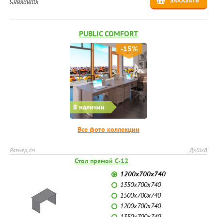
Сравнить
ЗАКАЗАТЬ
PUBLIC COMFORT
-15%
В наличии
Все фото коллекции
Размер, см
ДхШхВ
Стол прямой C-12
1200х700х740
1350х700х740
1500х700х740
1200х700х740
1350х700х740