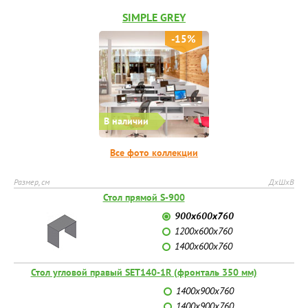
SIMPLE GREY
-15%
В наличии
Все фото коллекции
Размер, см
ДхШхВ
Стол прямой S-900
900х600х760
1200х600х760
1400х600х760
Стол угловой правый SET140-1R (фронталь 350 мм)
1400х900х760
1400х900х760