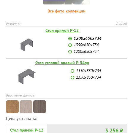
Все фото коллекции
Размер, см
ДхШхВ
Стол прямой Р-12
1200х650х734
1350х650х734
1200х650х734
Стол угловой правый Р-34пр
1350х830х734
1350х830х734
Варианты цветов
Цена указана за:
3 256 ₽
Стол прямой Р-12