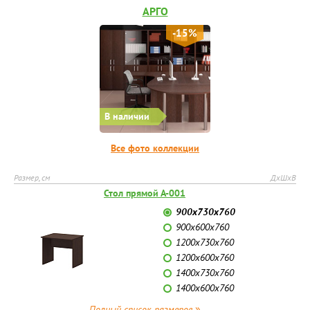
АРГО
-15%
В наличии
Все фото коллекции
Размер, см
ДхШхВ
Стол прямой А-001
900х730х760
900х600х760
1200х730х760
1200х600х760
1400х730х760
1400х600х760
»
Полный список размеров