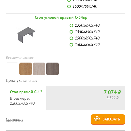
1500х700х740
Стол угловой правый C-34пр
1350х890х740
1350х890х740
1500х890х740
1500х890х740
Варианты цветов
Цена указана за:
7 074 ₽
Стол прямой C-12
8 322 ₽
В размере:
1200х700х740
Сравнить
ЗАКАЗАТЬ