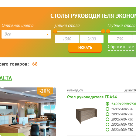
О-ОПОРЫ
ВЕНГЕ
ДУБ
ОРЕХ
БЕЛЫЕ
КОРИЧНЕ
ТЕМНЫЕ
ЛАКИРОВАННЫЕ
РОССИЯ
БЕЛОРУСИЯ
К
СТОЛЫ РУКОВОДИТЕЛЯ ЭКОНО
Оттенок цвета
Длина стола
Глубина стола
Все
сего товаров:
68
ALTA
Размер, см
ДхШхВ
-20%
Стол руководителя LT-A14
1400х900х750
1600х900х750
1800х900х750
2000х900х750
1800x900x750
2000x900x750