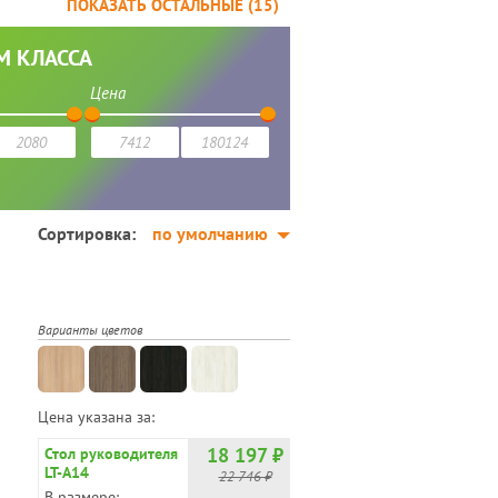
ПОКАЗАТЬ ОСТАЛЬНЫЕ (
15
)
ВЫЕ
СЕРЫЕ
СВЕТЛЫЕ
ИТАЙ
ИТАЛИЯ
ШПОН
М КЛАССА
Цена
Сортировка:
по умолчанию
Варианты цветов
Цена указана за:
18 197 ₽
Стол руководителя
LT-A14
22 746 ₽
В размере: