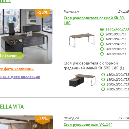
HIFT
Размер, см
ДхШхВ
-15%
Стол руководителя прямой SK.SR-
180
1800х900х753
2000х900х753
1800х904х753
1800х904х753
2000х904х753
2000х904х753
В наличии
Стол руководителя с опорной
греденцией левый SK.SRG-180 (L)
се фото коллекции
1800х1800х753
ивые фото коллекции
1800х1800х753
2000х1800х753
2000х1800х753
ELLA VITA
Размер, см
ДхШхВ
-15%
Стол руководителя V-1.14*