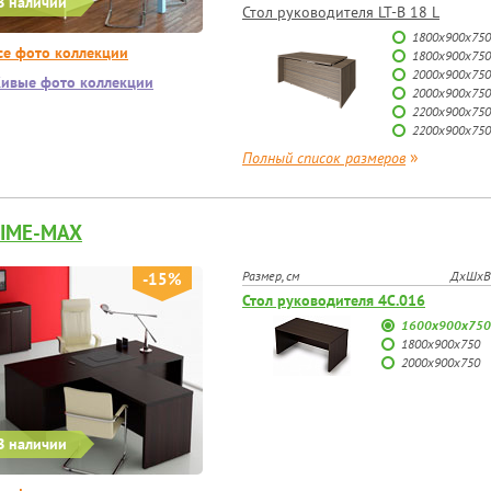
В наличии
Стол руководителя LT-В 18 L
1800х900х750
се фото коллекции
1800х900х750
2000х900х750
ивые фото коллекции
2000х900х750
2200х900х750
2200х900х750
»
Полный список размеров
IME-MAX
Размер, см
ДхШхВ
-15%
Стол руководителя 4С.016
1600х900х750
1800х900х750
2000х900х750
В наличии