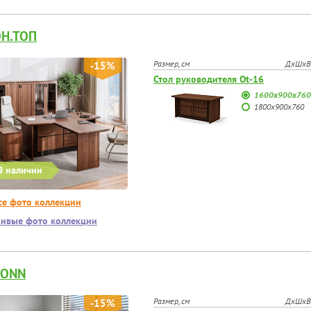
Н.ТОП
Размер, см
ДхШхВ
-15%
Стол руководителя Ot-16
1600х900х760
1800х900х760
В наличии
се фото коллекции
ивые фото коллекции
BONN
Размер, см
ДхШхВ
-15%