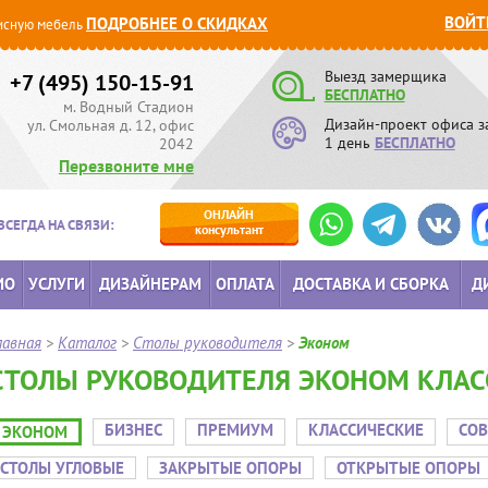
ВОЙТ
ПОДРОБНЕЕ О СКИДКАХ
сную мебель
Выезд замерщика
+7 (495) 150-15-91
БЕСПЛАТНО
м. Водный Стадион
Дизайн-проект офиса з
ул. Смольная д. 12, офис
1 день
БЕСПЛАТНО
2042
Перезвоните мне
ОНЛАЙН
ВСЕГДА НА СВЯЗИ:
консультант
ИО
УСЛУГИ
ДИЗАЙНЕРАМ
ОПЛАТА
ДОСТАВКА И СБОРКА
Д
лавная
>
Каталог
>
Столы руководителя
>
Эконом
СТОЛЫ РУКОВОДИТЕЛЯ ЭКОНОМ КЛАС
БИЗНЕС
ПРЕМИУМ
КЛАССИЧЕСКИЕ
СО
ЭКОНОМ
СТОЛЫ УГЛОВЫЕ
ЗАКРЫТЫЕ ОПОРЫ
ОТКРЫТЫЕ ОПОРЫ