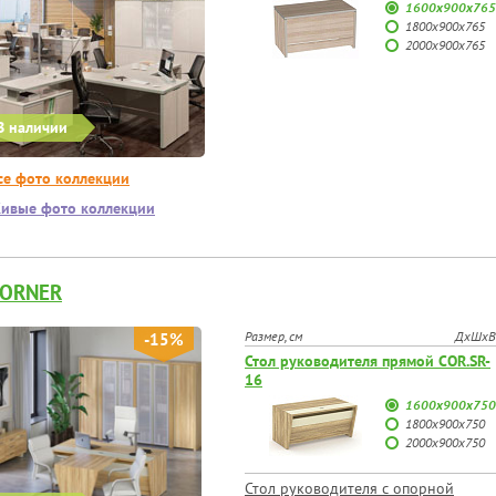
1600х900х765
1800х900х765
2000х900х765
В наличии
се фото коллекции
ивые фото коллекции
CORNER
Размер, см
ДхШхВ
-15%
Стол руководителя прямой COR.SR-
16
1600х900х750
1800х900х750
2000х900х750
Стол руководителя с опорной