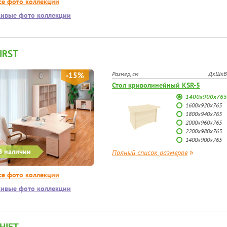
се фото коллекции
ивые фото коллекции
IRST
Размер, см
ДхШхВ
-15%
Стол криволинейный KSR-5
1400x900x765
1600х920х765
1800х940х765
2000х960х765
2200х980х765
1400x900x765
В наличии
»
Полный список размеров
се фото коллекции
ивые фото коллекции