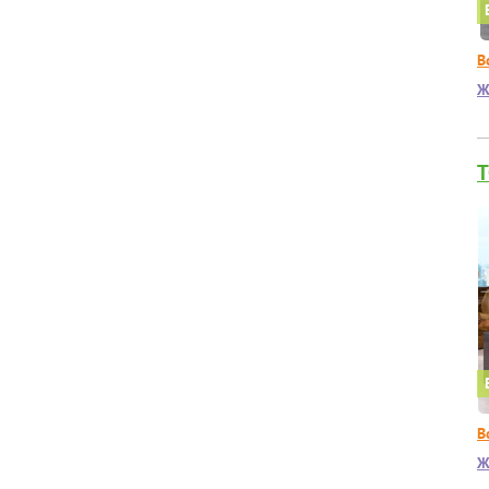
В
Ж
T
В
Ж