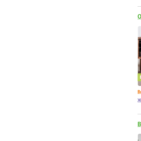
О
В
Ж