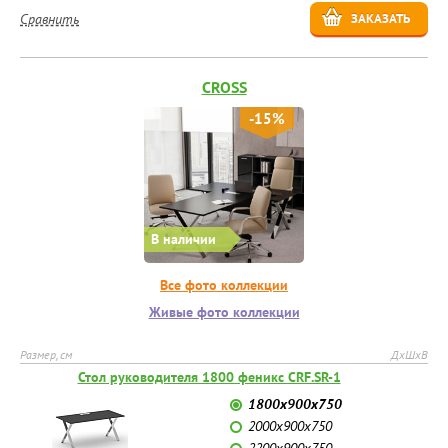
Сравнить
ЗАКАЗАТЬ
CROSS
-15%
В наличии
Все фото коллекции
Живые фото коллекции
Размер, см
ДхШхВ
Стол руководителя 1800 феникс CRF.SR-1
1800х900х750
2000х900х750
2200х900х750