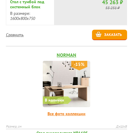
45 263 ₽
Стол с тумбой под
системный блок
53 251 ₽
НССБ-О.984
В размере:
1600х800х750
Сравнить
ЗАКАЗАТЬ
NORMAN
-15%
В наличии
Все фото коллекции
Размер, см
ДхШхВ
Стол руководителя NR160S