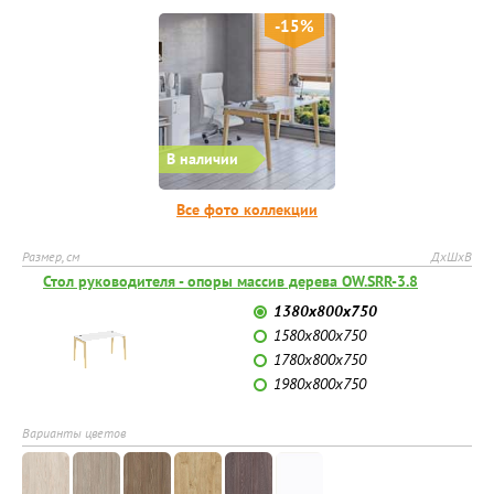
-15%
В наличии
Все фото коллекции
Размер, см
ДхШхВ
Стол руководителя - опоры массив дерева OW.SRR-3.8
1380х800х750
1580х800х750
1780х800х750
1980х800х750
Варианты цветов