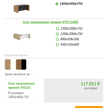
1800х900х750
Стол письменный правый KYU22ADX
2200х2000х750
2200х2000х750
800х438х500
450х550х600
Варианты цветов
Цена указана за:
117 052 ₽
Стол письменный
прямой KYU18
137 708 ₽
В размере:
1800х900х750