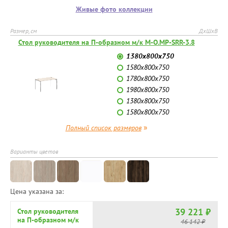
Живые фото коллекции
Размер, см
ДхШхВ
Стол руководителя на П-образном м/к M-O.MP-SRR-3.8
1380х800х750
1580х800х750
1780х800х750
1980х800х750
1380х800х750
1580х800х750
»
Полный список размеров
Варианты цветов
Цена указана за:
39 221 ₽
Стол руководителя
на П-образном м/к
46 142 ₽