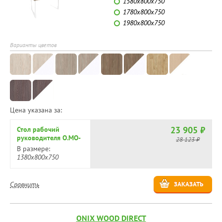
1580х800х750
1780х800х750
1980х800х750
Варианты цветов
Цена указана за:
23 905 ₽
Стол рабочий
руководителя O.MO-
28 123 ₽
SRR-3.8
В размере:
1380х800х750
Сравнить
ЗАКАЗАТЬ
ONIX WOOD DIRECT