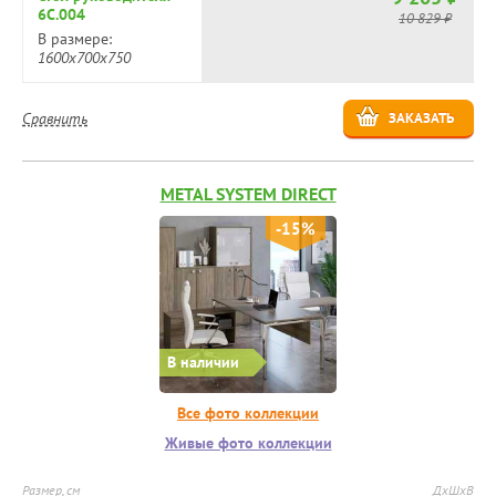
6С.004
10 829 ₽
В размере:
1600х700х750
Сравнить
ЗАКАЗАТЬ
METAL SYSTEM DIRECT
-15%
В наличии
Все фото коллекции
Живые фото коллекции
Размер, см
ДхШхВ