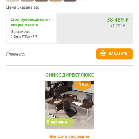
Цена указана за:
38 489 ₽
Стол руководителя -
опоры массив
45 281 ₽
дерева OW.SRR-3.8
В размере:
1380х800х750
Сравнить
ЗАКАЗАТЬ
ОНИКС ДИРЕКТ ЛЮКС
-15%
В наличии
Все фото коллекции