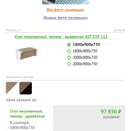
Все фото коллекции
Живые фото коллекции
Размер, см
ДхШхВ
Стол письменный, панель - древесная AST 339 111
1800x900x750
1800x900x750
2000x900x750
2000x900x750
Варианты цветов
Цена указана за:
97 830 ₽
Стол письменный,
панель - древесная
115 094 ₽
AST 339 111
В размере:
1800x900x750