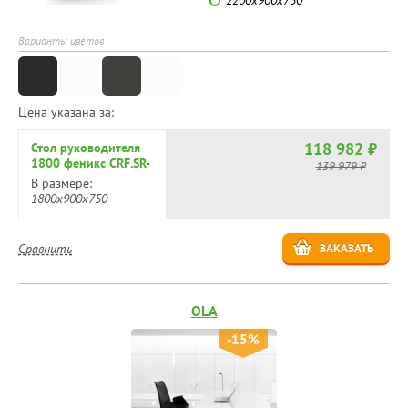
Варианты цветов
Цена указана за:
118 982 ₽
Стол руководителя
1800 феникс CRF.SR-
139 979 ₽
1
В размере:
1800х900х750
Сравнить
ЗАКАЗАТЬ
OLA
-15%