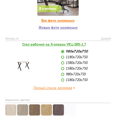
В наличии
Все фото коллекции
Живые фото коллекции
Размер, см
ДхШхВ
Стол рабочий на X-опорах VR.L-SRX-1.7
980х720х750
1180х720х750
1380х720х750
1580х720х750
980х720х750
1180х720х750
»
Полный список размеров
Варианты цветов