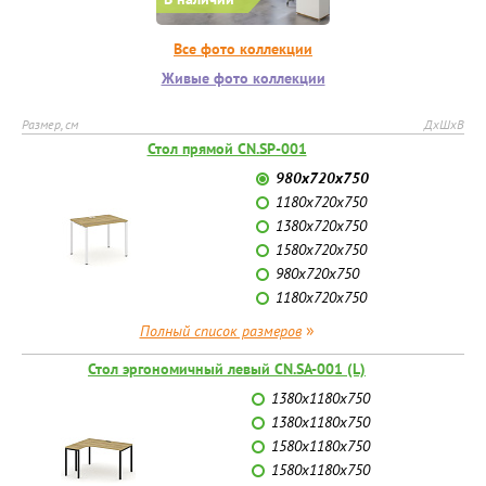
Все фото коллекции
Живые фото коллекции
Размер, см
ДхШхВ
Стол прямой CN.SP-001
980x720x750
1180x720x750
1380x720x750
1580x720x750
980x720x750
1180x720x750
»
Полный список размеров
Стол эргономичный левый CN.SA-001 (L)
1380x1180x750
1380x1180x750
1580x1180x750
1580x1180x750