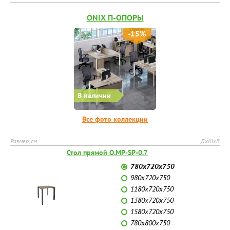
ONIX П-ОПОРЫ
-15%
В наличии
Все фото коллекции
Размер, см
ДхШхВ
Стол прямой O.MP-SP-0.7
780х720х750
980х720х750
1180х720х750
1380х720х750
1580х720х750
780х800х750