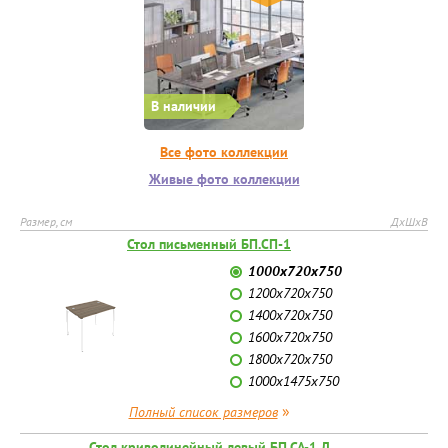
В наличии
Все фото коллекции
Живые фото коллекции
Размер, см
ДхШхВ
Стол письменный БП.СП-1
1000х720х750
1200х720х750
1400х720х750
1600х720х750
1800х720х750
1000х1475х750
»
Полный список размеров
Стол криволинейный левый БП.СА-1 Л