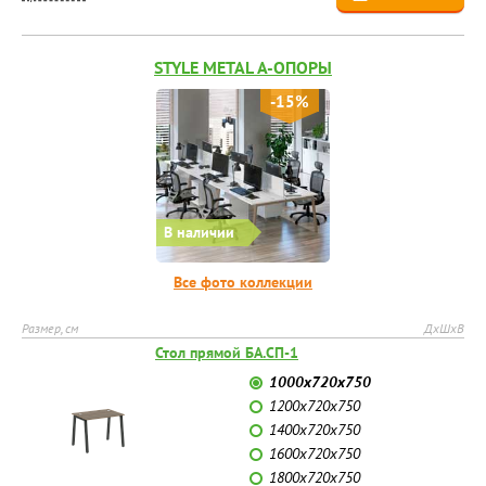
STYLE METAL А-ОПОРЫ
-15%
В наличии
Все фото коллекции
Размер, см
ДхШхВ
Стол прямой БА.СП-1
1000х720х750
1200х720х750
1400х720х750
1600х720х750
1800х720х750