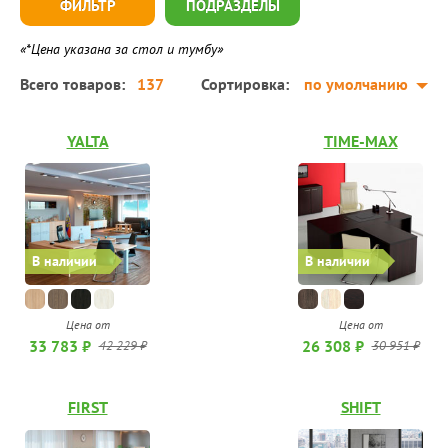
ФИЛЬТР
ПОДРАЗДЕЛЫ
«*Цена указана за стол и тумбу»
Всего товаров:
137
Сортировка:
по умолчанию
YALTA
TIME-MAX
В наличии
В наличии
Цена от
Цена от
33 783 ₽
26 308 ₽
42 229 ₽
30 951 ₽
FIRST
SHIFT