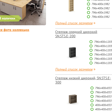
796х400х1982
796х400х1982
796х400х1982
796х400х1982
В наличии
»
Полный список размеров
се фото коллекции
Стеллаж средний широкий
SN.STS.E-200
796х400х1203
796х400х1203
796х400х1203
796х400х1203
796х400х1203
796х400х1203
»
Полный список размеров
Стеллаж низкий широкий, SN.STS.E-
300
796х400х833
796х400х833
796х400х833
796х400х833
400х400х833
400х400х833