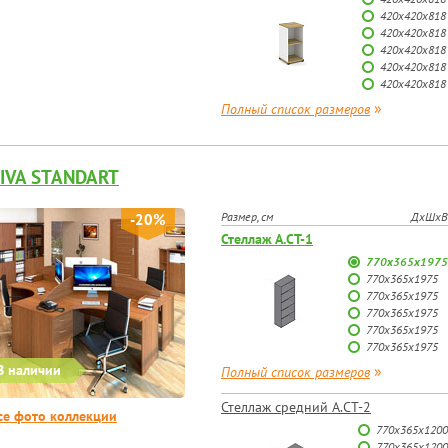
420x420x818
420x420x818
420x420x818
420x420x818
420x420x818
»
Полный список размеров
IVA STANDART
Размер, см
ДхШхВ
-20%
Стеллаж А.СТ-1
770х365х1975
770х365х1975
770х365х1975
770х365х1975
770х365х1975
770х365х1975
В наличии
»
Полный список размеров
Стеллаж средний А.СТ-2
се фото коллекции
770х365х1200
770х365х1200