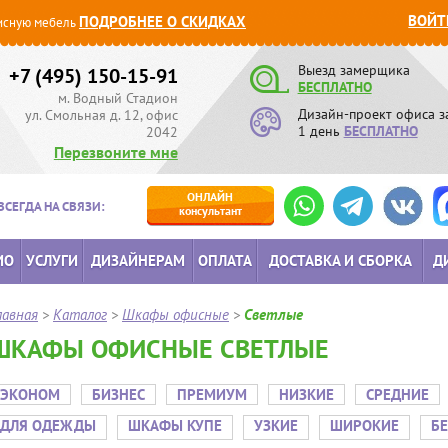
ВОЙТ
ПОДРОБНЕЕ О СКИДКАХ
сную мебель
Выезд замерщика
+7 (495) 150-15-91
БЕСПЛАТНО
м. Водный Стадион
Дизайн-проект офиса з
ул. Смольная д. 12, офис
1 день
БЕСПЛАТНО
2042
Перезвоните мне
ОНЛАЙН
ВСЕГДА НА СВЯЗИ:
консультант
ИО
УСЛУГИ
ДИЗАЙНЕРАМ
ОПЛАТА
ДОСТАВКА И СБОРКА
Д
лавная
>
Каталог
>
Шкафы офисные
>
Светлые
ШКАФЫ ОФИСНЫЕ СВЕТЛЫЕ
ЭКОНОМ
БИЗНЕС
ПРЕМИУМ
НИЗКИЕ
СРЕДНИЕ
ДЛЯ ОДЕЖДЫ
ШКАФЫ КУПЕ
УЗКИЕ
ШИРОКИЕ
Б