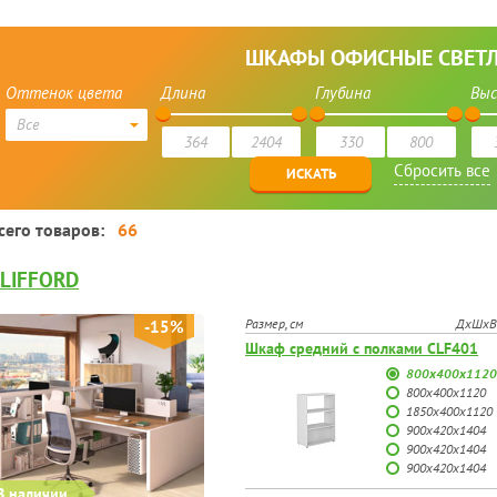
СЕРЫЕ
КОРИЧНЕВЫЕ
РОССИЯ
ЛОКЕРЫ
ШКАФЫ ОФИСНЫЕ СВЕТ
Оттенок цвета
Длина
Глубина
Вы
Все
сего товаров:
66
LIFFORD
Размер, см
ДхШхВ
-15%
Шкаф средний с полками CLF401
800х400х1120
800х400х1120
1850х400х1120
900х420х1404
900х420х1404
900х420х1404
В наличии