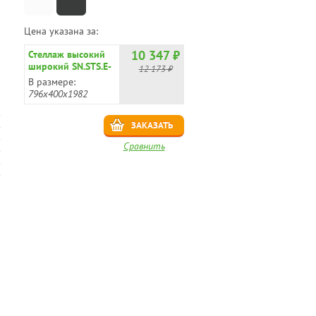
Цена указана за:
10 347 ₽
Стеллаж высокий
широкий SN.STS.E-
12 173 ₽
100
В размере:
796х400х1982
ЗАКАЗАТЬ
Сравнить