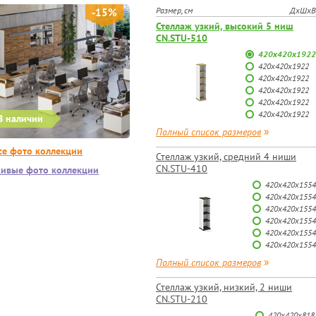
Размер, см
ДхШхВ
-15%
Стеллаж узкий, высокий 5 ниш
CN.STU-510
420x420x1922
420x420x1922
420x420x1922
420x420x1922
420x420x1922
420x420x1922
В наличии
»
Полный список размеров
се фото коллекции
Стеллаж узкий, средний 4 ниши
CN.STU-410
ивые фото коллекции
420x420x1554
420x420x1554
420x420x1554
420x420x1554
420x420x1554
420x420x1554
»
Полный список размеров
Стеллаж узкий, низкий, 2 ниши
CN.STU-210
420x420x818