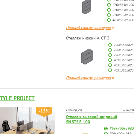
770х365х1200
770х365х1200
770х365х1200
403х365х1200
»
Полный список размеров
Стеллаж низкий А. СТ-3
770х365х823
770х365х823
770х365х823
403х365х823
403х365х823
403х365х823
»
Полный список размеров
TYLE PROJECT
Размер, см
ДхШхВ
-15%
Стеллаж высокий широкий
SN.STS.E-100
796х400х1982
796х400х1982