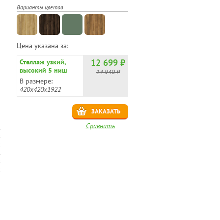
Варианты цветов
Цена указана за:
12 699 ₽
Стеллаж узкий,
высокий 5 ниш
14 940 ₽
CN.STU-510
В размере:
420x420x1922
ЗАКАЗАТЬ
Сравнить