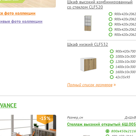
Шкаф высокий комбинированный
со стеклом CLF520
се фото коллекции
900х420х2062
900х420х2062
ивые фото коллекции
900х420х2062
900х420х2062
900х420х2062
Шкаф низкий CLF532
900х420х700
1000х10х300
1200х10х300
1400х10х300
1600х10х300
42х35х93
»
Полный список размеров
VANCE
Размер, см
ДхШхВ
-15%
Стеллаж высокий открытый 6Ш.005
800х450х2116