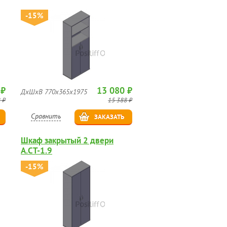
-15%
 ₽
13 080 ₽
ДхШхВ 770х365х1975
 ₽
15 388 ₽
Сравнить
ЗАКАЗАТЬ
Шкаф закрытый 2 двери
А.СТ-1.9
-15%