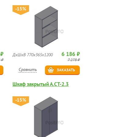
-15%
 ₽
6 186 ₽
ДхШхВ 770х365х1200
 ₽
7 278 ₽
Сравнить
ЗАКАЗАТЬ
Шкаф закрытый А.СТ-2.3
-15%