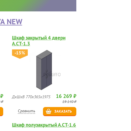
VA NEW
Шкаф закрытый 4 двери
А.СТ-1.3
-15%
 ₽
16 269 ₽
ДхШхВ 770х365х1975
 ₽
19 140 ₽
Сравнить
ЗАКАЗАТЬ
Шкаф полузакрытый А.СТ-1.6