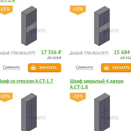
-15%
-15%
17 356 ₽
15 684
хШхВ 770х365х1975
ДхШхВ 770х365х1975
20 419 ₽
18 452
Сравнить
Сравнить
ЗАКАЗАТЬ
ЗАКАЗАТЬ
каф со стеклом А.СТ-1.7
Шкаф закрытый 4 двери
А.СТ-1.8
-15%
-15%