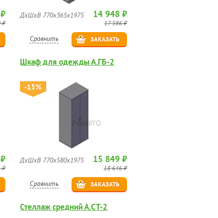
 ₽
14 948 ₽
ДхШхВ 770х365х1975
 ₽
17 586 ₽
Сравнить
ЗАКАЗАТЬ
Шкаф для одежды А.ГБ-2
-15%
 ₽
15 849 ₽
ДхШхВ 770х580х1975
 ₽
18 646 ₽
Сравнить
ЗАКАЗАТЬ
Стеллаж средний А.СТ-2