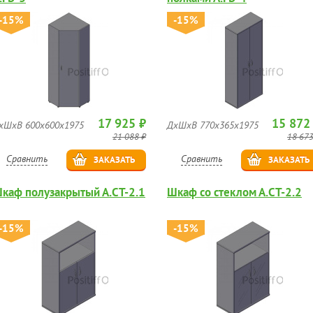
-15%
-15%
17 925 ₽
15 872
хШхВ 600х600х1975
ДхШхВ 770х365х1975
21 088 ₽
18 673
Сравнить
Сравнить
ЗАКАЗАТЬ
ЗАКАЗАТЬ
каф полузакрытый А.СТ-2.1
Шкаф со стеклом А.СТ-2.2
-15%
-15%