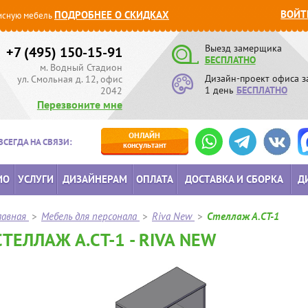
ВОЙТ
ПОДРОБНЕЕ О СКИДКАХ
сную мебель
Выезд замерщика
+7 (495) 150-15-91
БЕСПЛАТНО
м. Водный Стадион
Дизайн-проект офиса з
ул. Смольная д. 12, офис
1 день
БЕСПЛАТНО
2042
Перезвоните мне
ОНЛАЙН
ВСЕГДА НА СВЯЗИ:
консультант
ИО
УСЛУГИ
ДИЗАЙНЕРАМ
ОПЛАТА
ДОСТАВКА И СБОРКА
Д
лавная
>
Мебель для персонала
>
Riva New
>
Стеллаж А.СТ-1
СТЕЛЛАЖ А.СТ-1 - RIVA NEW