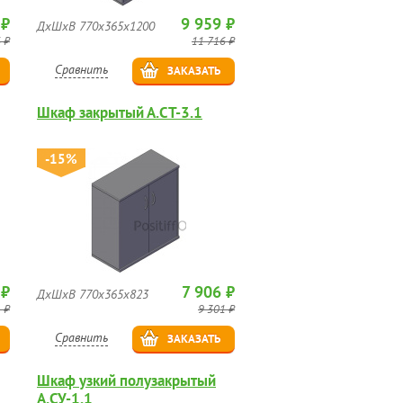
 ₽
9 959 ₽
ДхШхВ 770х365х1200
 ₽
11 716 ₽
Сравнить
ЗАКАЗАТЬ
Шкаф закрытый А.СТ-3.1
-15%
 ₽
7 906 ₽
ДхШхВ 770х365х823
 ₽
9 301 ₽
Сравнить
ЗАКАЗАТЬ
Шкаф узкий полузакрытый
А.СУ-1.1