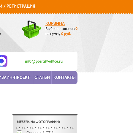
И
/
РЕГИСТРАЦИЯ
КОРЗИНА
Выбрано товаров
0
а
на сумму
0
руб.
info@positiff-office.ru
ИЗАЙН-ПРОЕКТ
СТАТЬИ
КОНТАКТЫ
МЕБЕЛЬ НА ФОТОГРАФИИ:
Стеллаж А.СТ-1