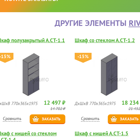
ДРУГИЕ ЭЛЕМЕНТЫ
RI
каф полузакрытый А.СТ-1.1
Шкаф со стеклом А.СТ-1.2
-15%
-15%
12 497 ₽
18 234
хШхВ 770х365х1975
ДхШхВ 770х365х1975
14 702 ₽
21 452
Сравнить
Сравнить
ЗАКАЗАТЬ
ЗАКАЗАТЬ
каф с нишей со стеклом
Шкаф с нишей А.СТ-1.5
.СТ-1.4