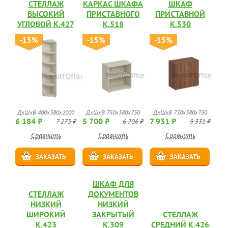
СТЕЛЛАЖ
КАРКАС ШКАФА
ШКАФ
ВЫСОКИЙ
ПРИСТАВНОГО
ПРИСТАВНОЙ
УГЛОВОЙ К.427
К.518
К.530
-15%
-15%
-15%
ДхШхВ 400x380x2000
ДхШхВ 750x380x750
ДхШхВ 750x380x750
6 184 ₽
5 700 ₽
7 931 ₽
7 275 ₽
6 706 ₽
9 331 ₽
Сравнить
Сравнить
Сравнить
ЗАКАЗАТЬ
ЗАКАЗАТЬ
ЗАКАЗАТЬ
ШКАФ ДЛЯ
СТЕЛЛАЖ
ДОКУМЕНТОВ
НИЗКИЙ
НИЗКИЙ
ШИРОКИЙ
ЗАКРЫТЫЙ
СТЕЛЛАЖ
К.423
К.309
СРЕДНИЙ К.426