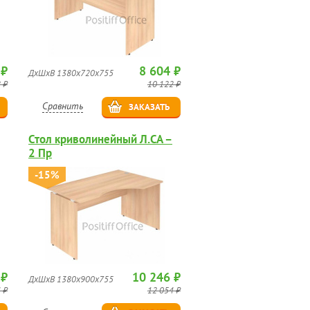
 ₽
8 604 ₽
ДхШхВ 1380х720х755
 ₽
10 122 ₽
Сравнить
ЗАКАЗАТЬ
Стол криволинейный Л.СА –
2 Пр
-15%
 ₽
10 246 ₽
ДхШхВ 1380х900х755
 ₽
12 054 ₽