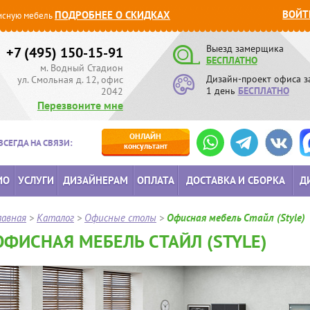
ВОЙТ
ПОДРОБНЕЕ О СКИДКАХ
сную мебель
Выезд замерщика
+7 (495) 150-15-91
БЕСПЛАТНО
м. Водный Стадион
Дизайн-проект офиса з
ул. Смольная д. 12, офис
1 день
БЕСПЛАТНО
2042
Перезвоните мне
ОНЛАЙН
ВСЕГДА НА СВЯЗИ:
консультант
ИО
УСЛУГИ
ДИЗАЙНЕРАМ
ОПЛАТА
ДОСТАВКА И СБОРКА
Д
лавная
>
Каталог
>
Офисные столы
>
Офисная мебель Стайл (Style)
ОФИСНАЯ МЕБЕЛЬ СТАЙЛ (STYLE)