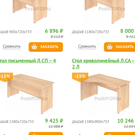
6 896 ₽
8 000
хШхВ 900х720х755
ДхШхВ 1180х720х755
8 113 ₽
9 412
Сравнить
Сравнить
ЗАКАЗАТЬ
ЗАКАЗАТЬ
тол письменный Л.СП – 4
Стол криволинейный Л.СА –
2 Л
-15%
-15%
9 425 ₽
10 246
хШхВ 1580х720х755
ДхШхВ 1380х900х755
11 088 ₽
12 054