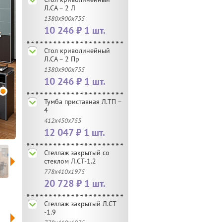
Л.СА – 2 Л
1380х900х755
10 246 ₽ 1 шт.
Стол криволинейный
Л.СА – 2 Пр
1380х900х755
10 246 ₽ 1 шт.
Тумба приставная Л.ТП –
4
412х450х755
12 047 ₽ 1 шт.
Стеллаж закрытый со
стеклом Л.СТ-1.2
778х410х1975
20 728 ₽ 1 шт.
Стеллаж закрытый Л.СТ
-1.9