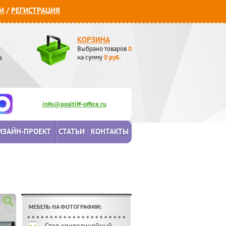
И
/
РЕГИСТРАЦИЯ
КОРЗИНА
Выбрано товаров
0
а
на сумму
0
руб.
info@positiff-office.ru
ИЗАЙН-ПРОЕКТ
СТАТЬИ
КОНТАКТЫ
МЕБЕЛЬ НА ФОТОГРАФИИ:
Стол криволинейный