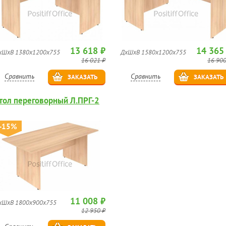
13 618 ₽
14 365
хШхВ 1380х1200х755
ДхШхВ 1580х1200х755
16 021 ₽
16 900
Сравнить
Сравнить
ЗАКАЗАТЬ
ЗАКАЗАТЬ
тол переговорный Л.ПРГ-2
-15%
11 008 ₽
хШхВ 1800х900х755
12 950 ₽