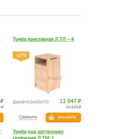
М
Тумба приставная Л.ТП – 4
-15%
 ₽
12 047 ₽
ДхШхВ 412х450х755
 ₽
14 173 ₽
Сравнить
ЗАКАЗАТЬ
2
Тумба под оргтехнику
сервисная Л.ТМ-1