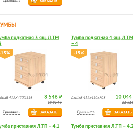
Сравнить
ЗАКАЗАТЬ
ТУМБЫ
умба подкатная 3 ящ. Л.ТМ
Тумба подкатная 4 ящ. Л.Т
3
– 4
-15%
-15%
8 546 ₽
10 044
хШхВ 412Х450Х556
ДхШхВ 412х450х708
10 054 ₽
11 816
Сравнить
Сравнить
ЗАКАЗАТЬ
ЗАКАЗАТЬ
умба приставная Л.ТП – 4.1
Тумба приставная Л.ТП – 4.