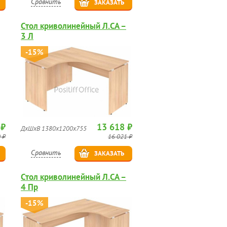
Сравнить
ЗАКАЗАТЬ
Стол криволинейный Л.СА –
3 Л
-15%
 ₽
13 618 ₽
ДхШхВ 1380х1200х755
 ₽
16 021 ₽
Сравнить
ЗАКАЗАТЬ
Стол криволинейный Л.СА –
4 Пр
-15%