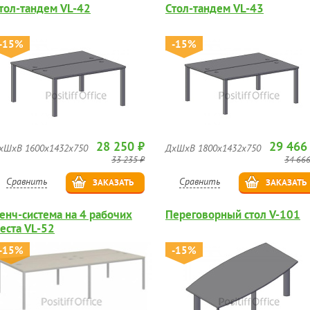
тол-тандем VL-42
Стол-тандем VL-43
-15%
-15%
28 250 ₽
29 466
хШхВ 1600х1432х750
ДхШхВ 1800х1432х750
33 235 ₽
34 666
Сравнить
Сравнить
ЗАКАЗАТЬ
ЗАКАЗАТЬ
енч-система на 4 рабочих
Переговорный стол V-101
еста VL-52
-15%
-15%