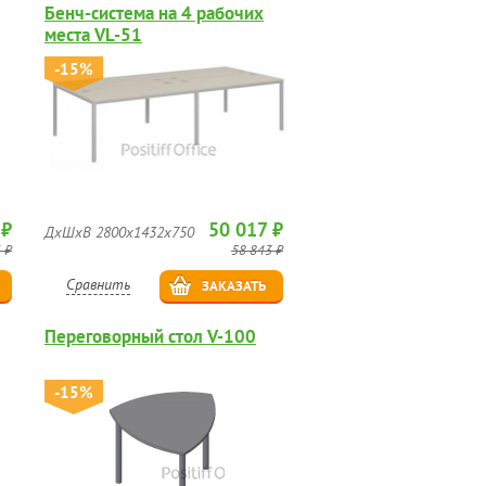
Бенч-система на 4 рабочих
места VL-51
-15%
 ₽
50 017 ₽
ДхШхВ 2800х1432х750
 ₽
58 843 ₽
Сравнить
ЗАКАЗАТЬ
Переговорный стол V-100
-15%