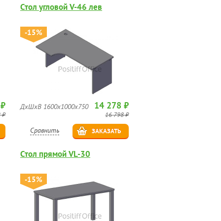
Стол угловой V-46 лев
-15%
 ₽
14 278 ₽
ДхШхВ 1600х1000х750
 ₽
16 798 ₽
Сравнить
ЗАКАЗАТЬ
Стол прямой VL-30
-15%