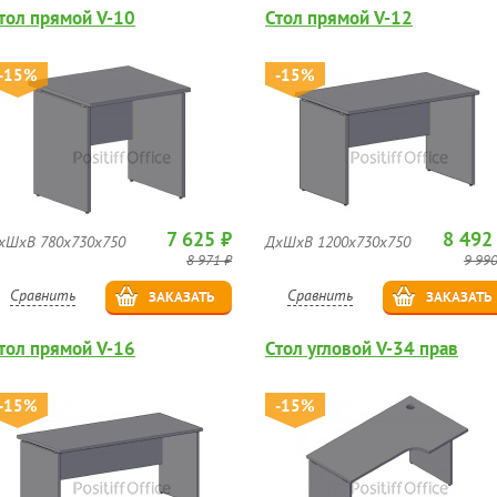
тол прямой V-10
Стол прямой V-12
-15%
-15%
7 625 ₽
8 492
хШхВ 780х730х750
ДхШхВ 1200х730х750
8 971 ₽
9 990
Сравнить
Сравнить
ЗАКАЗАТЬ
ЗАКАЗАТЬ
тол прямой V-16
Стол угловой V-34 прав
-15%
-15%