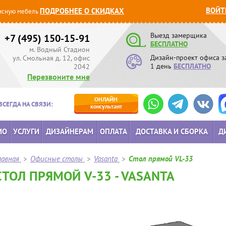
ВОЙТ
ПОДРОБНЕЕ О СКИДКАХ
сную мебель
Выезд замерщика
+7 (495) 150-15-91
БЕСПЛАТНО
м. Водный Стадион
Дизайн-проект офиса з
ул. Смольная д. 12, офис
1 день
БЕСПЛАТНО
2042
Перезвоните мне
ОНЛАЙН
ВСЕГДА НА СВЯЗИ:
консультант
ИО
УСЛУГИ
ДИЗАЙНЕРАМ
ОПЛАТА
ДОСТАВКА И СБОРКА
Д
лавная
>
Офисные столы
>
Vasanta
>
Стол прямой VL-33
СТОЛ ПРЯМОЙ V-33 - VASANTA