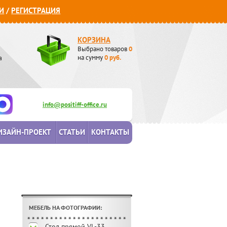
И
/
РЕГИСТРАЦИЯ
КОРЗИНА
Выбрано товаров
0
а
на сумму
0
руб.
info@positiff-office.ru
ИЗАЙН-ПРОЕКТ
СТАТЬИ
КОНТАКТЫ
МЕБЕЛЬ НА ФОТОГРАФИИ:
Стол прямой VL-33