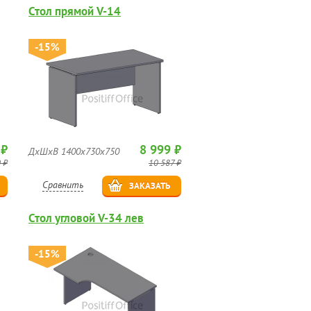
Стол прямой V-14
-15%
 ₽
8 999 ₽
ДхШхВ 1400х730х750
 ₽
10 587 ₽
Сравнить
ЗАКАЗАТЬ
Стол угловой V-34 лев
-15%