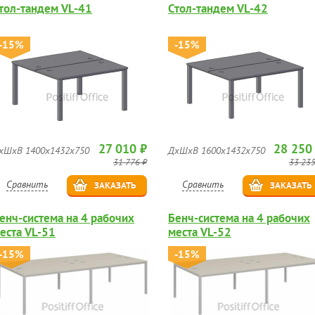
тол-тандем VL-41
Стол-тандем VL-42
-15%
-15%
27 010 ₽
28 250
хШхВ 1400х1432х750
ДхШхВ 1600х1432х750
31 776 ₽
33 235
Сравнить
Сравнить
ЗАКАЗАТЬ
ЗАКАЗАТЬ
енч-система на 4 рабочих
Бенч-система на 4 рабочих
еста VL-51
места VL-52
-15%
-15%