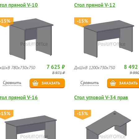
тол прямой V-10
Стол прямой V-12
-15%
-15%
7 625 ₽
8 492
хШхВ 780х730х750
ДхШхВ 1200х730х750
8 971 ₽
9 990
Сравнить
Сравнить
ЗАКАЗАТЬ
ЗАКАЗАТЬ
тол прямой V-16
Стол угловой V-34 прав
-15%
-15%