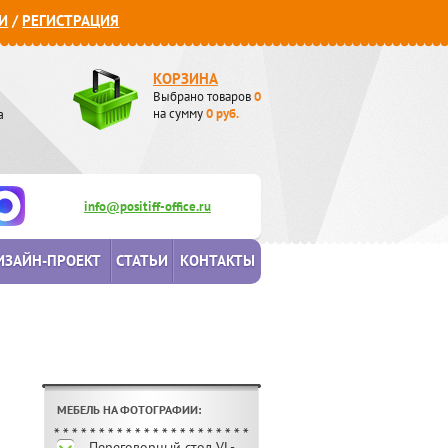
И
/
РЕГИСТРАЦИЯ
КОРЗИНА
Выбрано товаров
0
а
на сумму
0
руб.
info@positiff-office.ru
ИЗАЙН-ПРОЕКТ
СТАТЬИ
КОНТАКТЫ
МЕБЕЛЬ НА ФОТОГРАФИИ:
Переговорный стол VL-