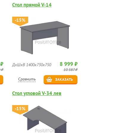
Стол прямой V-14
-15%
 ₽
8 999 ₽
ДхШхВ 1400х730х750
 ₽
10 587 ₽
Сравнить
ЗАКАЗАТЬ
Стол угловой V-34 лев
-15%