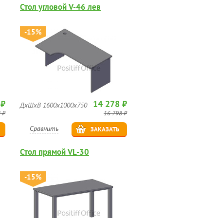
Стол угловой V-46 лев
-15%
 ₽
14 278 ₽
ДхШхВ 1600х1000х750
 ₽
16 798 ₽
Сравнить
ЗАКАЗАТЬ
Стол прямой VL-30
-15%