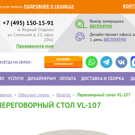
ВОЙТ
ПОДРОБНЕЕ О СКИДКАХ
сную мебель
Выезд замерщика
+7 (495) 150-15-91
БЕСПЛАТНО
м. Водный Стадион
Дизайн-проект офиса з
ул. Смольная д. 12, офис
1 день
БЕСПЛАТНО
2042
Перезвоните мне
ОНЛАЙН
ВСЕГДА НА СВЯЗИ:
консультант
ИО
УСЛУГИ
ДИЗАЙНЕРАМ
ОПЛАТА
ДОСТАВКА И СБОРКА
Д
лавная
>
Офисные столы
>
Vasanta
>
Переговорный стол VL-107
ПЕРЕГОВОРНЫЙ СТОЛ VL-107