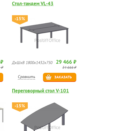
Стол-тандем VL-43
-15%
 ₽
29 466 ₽
ДхШхВ 1800х1432х750
 ₽
34 666 ₽
Сравнить
ЗАКАЗАТЬ
Переговорный стол V-101
-15%