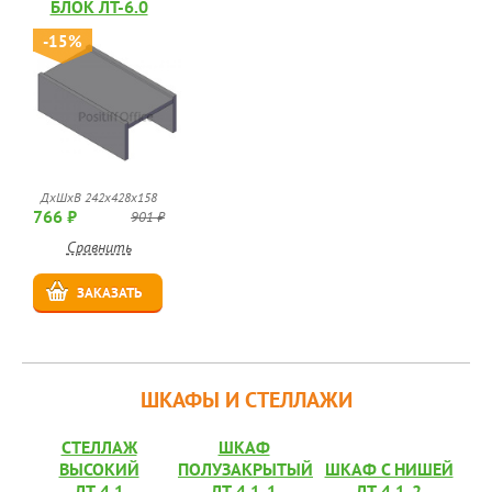
БЛОК ЛТ-6.0
-15%
ДхШхВ 242х428х158
766 ₽
901 ₽
Сравнить
ЗАКАЗАТЬ
ШКАФЫ И СТЕЛЛАЖИ
СТЕЛЛАЖ
ШКАФ
ВЫСОКИЙ
ПОЛУЗАКРЫТЫЙ
ШКАФ С НИШЕЙ
ЛТ-4.1
ЛТ-4.1-1
ЛТ-4.1-2