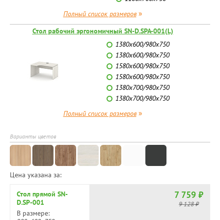
»
Полный список размеров
Стол рабочий эргономичный SN-D.SPA-001(L)
1380х600/980х750
1380х600/980х750
1580х600/980х750
1580х600/980х750
1380х700/980х750
1380х700/980х750
»
Полный список размеров
Варианты цветов
Цена указана за:
7 759 ₽
Стол прямой SN-
D.SP-001
9 128 ₽
В размере: