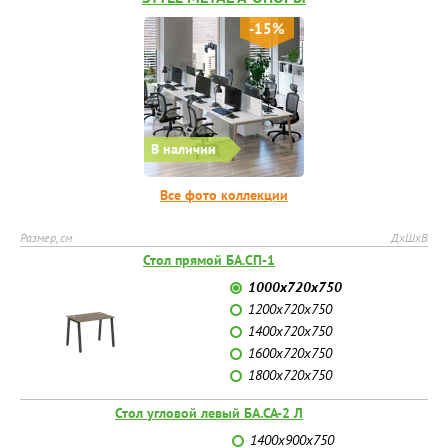
-15%
В наличии
Все фото коллекции
Размер, см
ДхШхВ
Стол прямой БА.СП-1
1000х720х750
1200х720х750
1400х720х750
1600х720х750
1800х720х750
Стол угловой левый БА.СА-2 Л
1400х900х750