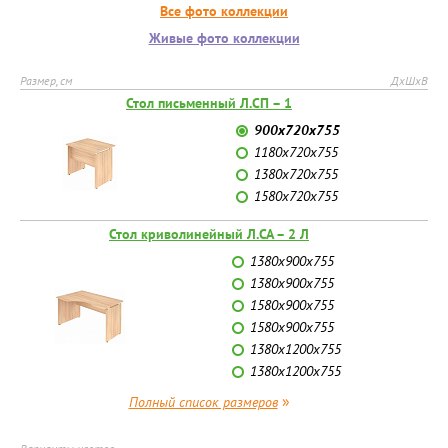
Все фото коллекции
Живые фото коллекции
Размер, см
ДхШхВ
Стол письменный Л.СП – 1
900х720х755
1180х720х755
1380х720х755
1580х720х755
Стол криволинейный Л.СА – 2 Л
1380х900х755
1380х900х755
1580х900х755
1580х900х755
1380х1200х755
1380х1200х755
»
Полный список размеров