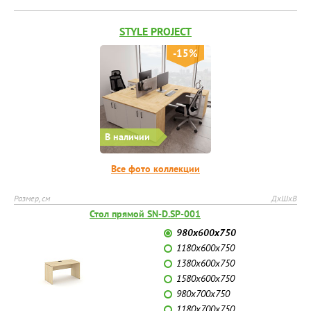
STYLE PROJECT
-15%
В наличии
Все фото коллекции
Размер, см
ДхШхВ
Стол прямой SN-D.SP-001
980х600х750
1180х600х750
1380х600х750
1580х600х750
980х700х750
1180х700х750