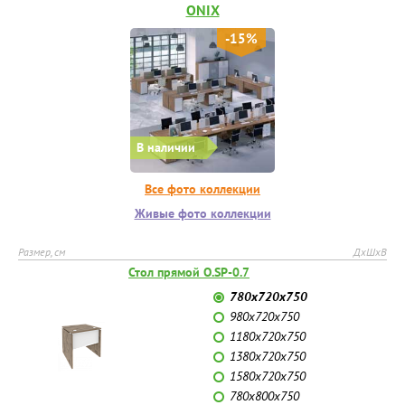
ONIX
-15%
В наличии
Все фото коллекции
Живые фото коллекции
Размер, см
ДхШхВ
Стол прямой O.SP-0.7
780х720х750
980х720х750
1180х720х750
1380х720х750
1580х720х750
780х800х750