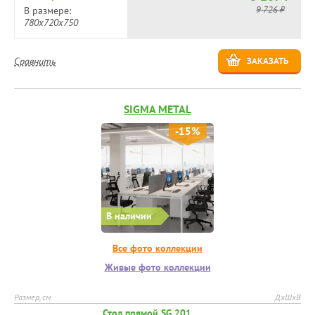
9 726 ₽
В размере:
780х720х750
Сравнить
ЗАКАЗАТЬ
SIGMA METAL
-15%
В наличии
Все фото коллекции
Живые фото коллекции
Размер, см
ДхШхВ
Стол прямой SG.201