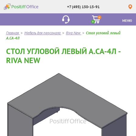
+7 (495) 150-15-91
0
МЕНЮ
0
Главная
>
Мебель для персонала
>
Riva New
>
Стол угловой левый
А.СА-4Л
СТОЛ УГЛОВОЙ ЛЕВЫЙ А.СА-4Л -
RIVA NEW