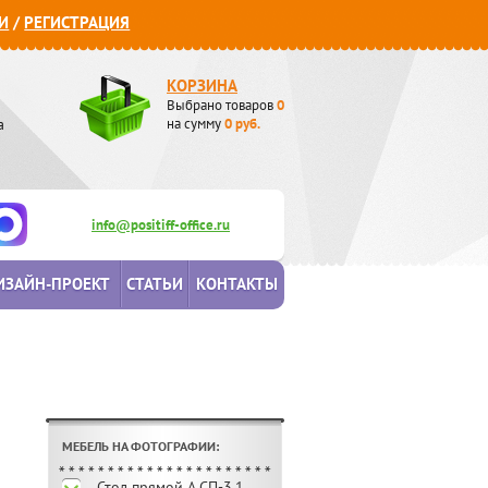
И
/
РЕГИСТРАЦИЯ
КОРЗИНА
Выбрано товаров
0
а
на сумму
0
руб.
info@positiff-office.ru
ИЗАЙН-ПРОЕКТ
СТАТЬИ
КОНТАКТЫ
МЕБЕЛЬ НА ФОТОГРАФИИ:
Стол прямой А.СП-3.1