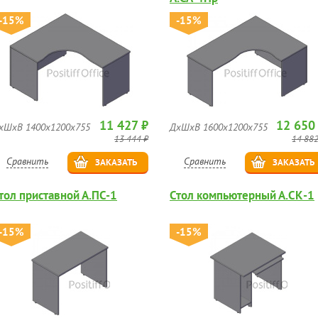
-15%
-15%
11 427 ₽
12 650
хШхВ 1400х1200х755
ДхШхВ 1600х1200х755
13 444 ₽
14 882
Сравнить
Сравнить
ЗАКАЗАТЬ
ЗАКАЗАТЬ
тол приставной А.ПС-1
Стол компьютерный А.СК-1
-15%
-15%