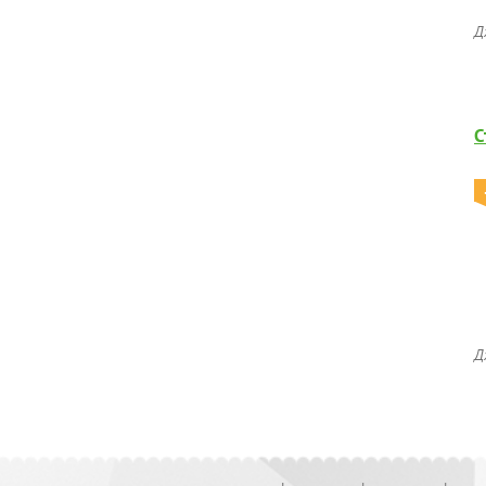
Д
С
Д