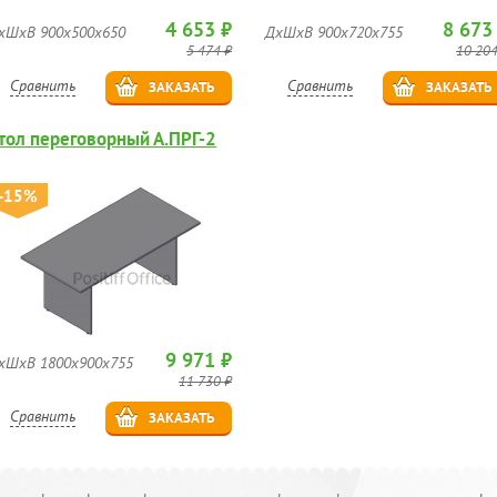
4 653 ₽
8 673
хШхВ 900х500х650
ДхШхВ 900х720х755
5 474 ₽
10 204
Сравнить
Сравнить
ЗАКАЗАТЬ
ЗАКАЗАТЬ
тол переговорный А.ПРГ-2
-15%
9 971 ₽
хШхВ 1800х900х755
11 730 ₽
Сравнить
ЗАКАЗАТЬ