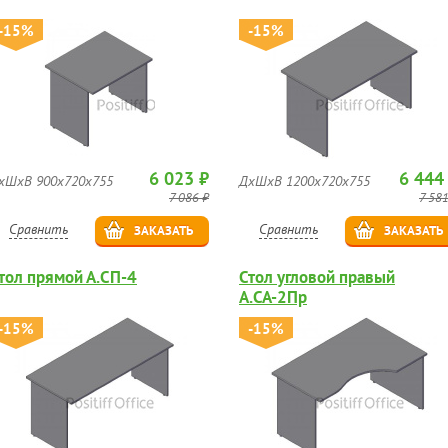
-15%
-15%
6 023 ₽
6 444
хШхВ 900х720х755
ДхШхВ 1200х720х755
7 086 ₽
7 581
Сравнить
Сравнить
ЗАКАЗАТЬ
ЗАКАЗАТЬ
тол прямой А.СП-4
Стол угловой правый
А.СА-2Пр
-15%
-15%