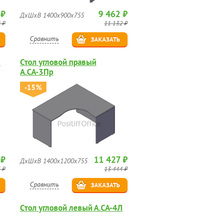
 ₽
9 462 ₽
ДхШхВ 1400х900х755
 ₽
11 132 ₽
Сравнить
ЗАКАЗАТЬ
Л
Стол угловой правый
А.СА-3Пр
-15%
 ₽
11 427 ₽
ДхШхВ 1400х1200х755
 ₽
13 444 ₽
Сравнить
ЗАКАЗАТЬ
Стол угловой левый А.СА-4Л