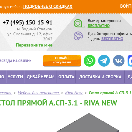
ВОЙТ
ПОДРОБНЕЕ О СКИДКАХ
сную мебель
Выезд замерщика
+7 (495) 150-15-91
БЕСПЛАТНО
м. Водный Стадион
Дизайн-проект офиса з
ул. Смольная д. 12, офис
1 день
БЕСПЛАТНО
2042
Перезвоните мне
ОНЛАЙН
ВСЕГДА НА СВЯЗИ:
консультант
ИО
УСЛУГИ
ДИЗАЙНЕРАМ
ОПЛАТА
ДОСТАВКА И СБОРКА
Д
лавная
>
Мебель для персонала
>
Riva New
>
Стол прямой А.СП-3.1
СТОЛ ПРЯМОЙ А.СП-3.1 - RIVA NEW