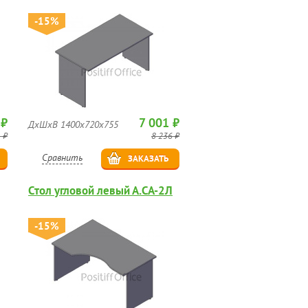
-15%
 ₽
7 001 ₽
ДхШхВ 1400х720х755
 ₽
8 236 ₽
Сравнить
ЗАКАЗАТЬ
Стол угловой левый А.СА-2Л
-15%