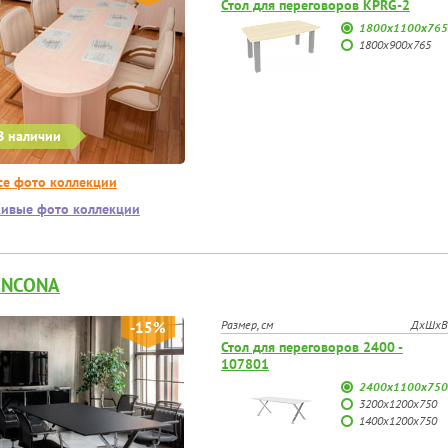
Стол для переговоров KPRG-2
1800x1100x765
1800х900х765
В наличии
се фото коллекции
ивые фото коллекции
ANCONA
Размер, см
ДхШхВ
-15%
Стол для переговоров 2400 -
107801
2400x1100x750
3200x1200x750
1400x1200x750