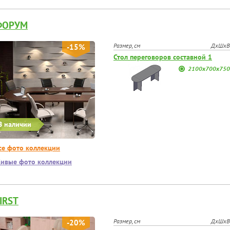
ФОРУМ
Размер, см
ДхШхВ
-15%
Стол переговоров составной 1
2100х700х750
В наличии
се фото коллекции
ивые фото коллекции
IRST
Размер, см
ДхШхВ
-20%