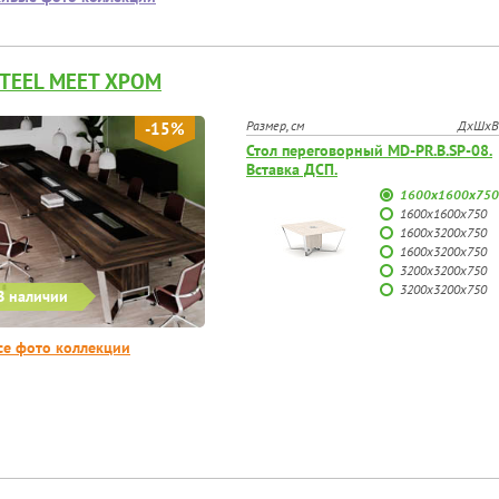
TEEL MEET ХРОМ
Размер, см
ДхШхВ
-15%
Стол переговорный MD-PR.B.SP-08.
Вставка ДСП.
1600х1600х750
1600х1600х750
1600х3200х750
1600х3200х750
3200х3200х750
3200х3200х750
В наличии
се фото коллекции