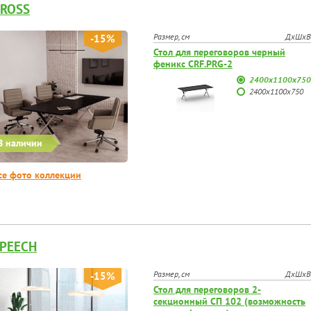
ROSS
Размер, см
ДхШхВ
-15%
Стол для переговоров черный
феникс CRF.PRG-2
2400х1100х750
2400х1100х750
В наличии
се фото коллекции
PEECH
Размер, см
ДхШхВ
-15%
Стол для переговоров 2-
секционный СП 102 (возможность