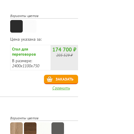
Варианты цветов
Цена указана за:
174 700 ₽
Стол для
переговоров
205 529 ₽
черный феникс
В размере:
CRF.PRG-2
2400х1100х750
ЗАКАЗАТЬ
Сравнить
Варианты цветов