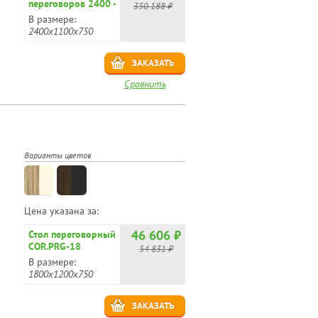
переговоров 2400 -
350 188 ₽
107801
В размере:
2400x1100x750
ЗАКАЗАТЬ
Сравнить
Варианты цветов
Цена указана за:
46 606 ₽
Стол переговорный
COR.PRG-18
54 831 ₽
В размере:
1800х1200х750
ЗАКАЗАТЬ