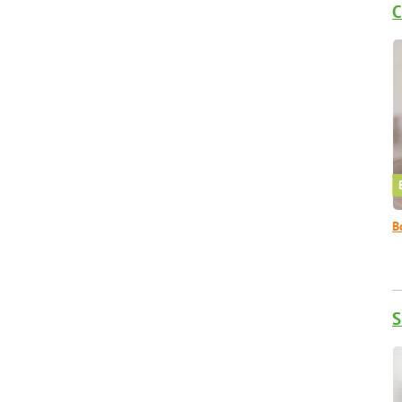
C
В
S