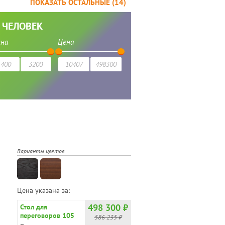
ПОКАЗАТЬ ОСТАЛЬНЫЕ (
14
)
0 ЧЕЛОВЕК И БОЛЕЕ
ЭКОНОМ
Я
БЕЛОРУССИЯ
КИТАЙ
 ЧЕЛОВЕК
на
Цена
Варианты цветов
Цена указана за:
498 300 ₽
Стол для
переговоров 105
586 235 ₽
1101, дуб ферро