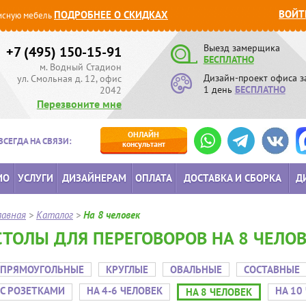
ВОЙТ
ПОДРОБНЕЕ О СКИДКАХ
сную мебель
Выезд замерщика
+7 (495) 150-15-91
БЕСПЛАТНО
м. Водный Стадион
Дизайн-проект офиса з
ул. Смольная д. 12, офис
1 день
БЕСПЛАТНО
2042
Перезвоните мне
ОНЛАЙН
ВСЕГДА НА СВЯЗИ:
консультант
ИО
УСЛУГИ
ДИЗАЙНЕРАМ
ОПЛАТА
ДОСТАВКА И СБОРКА
Д
лавная
>
Каталог
>
На 8 человек
СТОЛЫ ДЛЯ ПЕРЕГОВОРОВ НА 8 ЧЕЛО
ПРЯМОУГОЛЬНЫЕ
КРУГЛЫЕ
ОВАЛЬНЫЕ
СОСТАВНЫЕ
С РОЗЕТКАМИ
НА 4-6 ЧЕЛОВЕК
НА 10
НА 8 ЧЕЛОВЕК