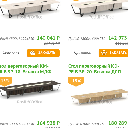
140 041 ₽
142 973
хШхВ 4800х1600х750
ДхШхВ 4800х1600х750
164 754 ₽
168 203
Сравнить
Сравнить
ЗАКАЗАТЬ
ЗАКАЗАТЬ
тол переговорный KM-
Стол переговорный KD-
R.B.SP-18. Вставка МДФ
PR.B.SP-20. Вставка ДСП.
лянец.
-15%
-15%
164 928 ₽
180 289
хШхВ 6000х1600х750
ДхШхВ 6400х1600х750