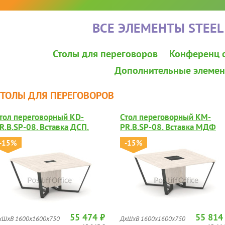
ВСЕ ЭЛЕМЕНТЫ STEEL
Столы для переговоров
Конференц 
Дополнительные элеме
СТОЛЫ ДЛЯ ПЕРЕГОВОРОВ
тол переговорный KD-
Стол переговорный KM-
R.B.SP-08. Вставка ДСП.
PR.B.SP-08. Вставка МДФ
глянец.
-15%
-15%
55 474 ₽
55 814
хШхВ 1600х1600х750
ДхШхВ 1600х1600х750