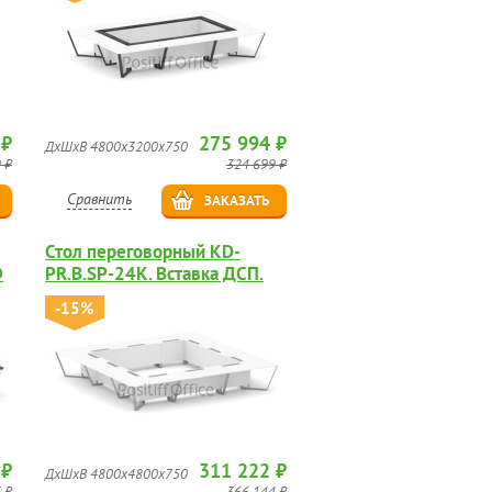
 ₽
275 994 ₽
ДхШхВ 4800х3200х750
 ₽
324 699 ₽
Сравнить
ЗАКАЗАТЬ
Стол переговорный KD-
Ф
PR.B.SP-24K. Вставка ДСП.
-15%
 ₽
311 222 ₽
ДхШхВ 4800х4800х750
 ₽
366 144 ₽