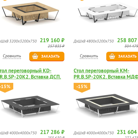
219 160 ₽
258 807
хШхВ 3200х3200х750
ДхШхВ 4800х3200х750
257 835 ₽
304 479
Сравнить
Сравнить
ЗАКАЗАТЬ
ЗАКАЗАТЬ
тол переговорный KD-
Стол переговорный KM-
R.B.SP-20K2. Вставка ДСП.
PR.B.SP-20K2. Вставка МД
глянец.
-15%
-15%
217 286 ₽
231 604
хШхВ 4000х4000х750
ДхШхВ 4000х4000х750
255 630 ₽
272 475