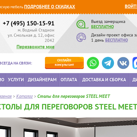
ВОЙТ
ПОДРОБНЕЕ О СКИДКАХ
сную мебель
Выезд замерщика
+7 (495) 150-15-91
БЕСПЛАТНО
м. Водный Стадион
Дизайн-проект офиса з
ул. Смольная д. 12, офис
1 день
БЕСПЛАТНО
2042
Перезвоните мне
ОНЛАЙН
ВСЕГДА НА СВЯЗИ:
консультант
ИО
УСЛУГИ
ДИЗАЙНЕРАМ
ОПЛАТА
ДОСТАВКА И СБОРКА
Д
лавная
>
Каталог
>
Столы для переговоров STEEL MEET
СТОЛЫ ДЛЯ ПЕРЕГОВОРОВ STEEL MEE