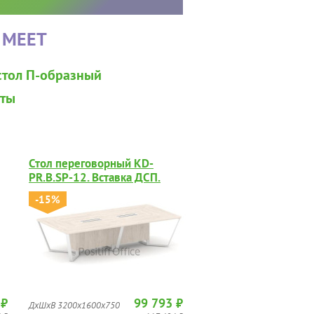
 MEET
стол П-образный
нты
Стол переговорный KD-
PR.B.SP-12. Вставка ДСП.
-15%
 ₽
99 793 ₽
ДхШхВ 3200х1600х750