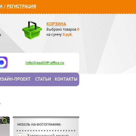
И
/
РЕГИСТРАЦИЯ
КОРЗИНА
Выбрано товаров
0
а
на сумму
0
руб.
info@positiff-office.ru
ИЗАЙН-ПРОЕКТ
СТАТЬИ
КОНТАКТЫ
T
МЕБЕЛЬ НА ФОТОГРАФИИ:
Завершающий модуль