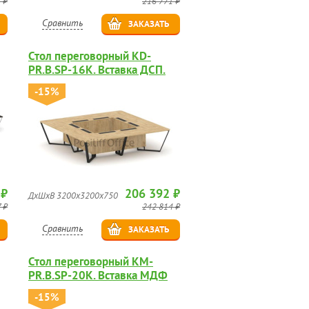
 ₽
216 771 ₽
Сравнить
ЗАКАЗАТЬ
Стол переговорный KD-
PR.B.SP-16K. Вставка ДСП.
-15%
 ₽
206 392 ₽
ДхШхВ 3200х3200х750
 ₽
242 814 ₽
Сравнить
ЗАКАЗАТЬ
Стол переговорный KM-
PR.B.SP-20K. Вставка МДФ
глянец.
-15%