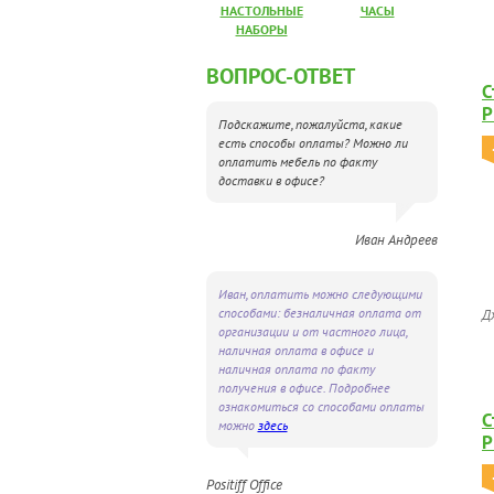
НАСТОЛЬНЫЕ
ЧАСЫ
НАБОРЫ
ВОПРОС-ОТВЕТ
С
P
Подскажите, пожалуйста, какие
г
есть способы оплаты? Можно ли
оплатить мебель по факту
доставки в офисе?
Иван Андреев
Иван, оплатить можно следующими
способами: безналичная оплата от
Д
организации и от частного лица,
наличная оплата в офисе и
наличная оплата по факту
получения в офисе. Подробнее
ознакомиться со способами оплаты
С
можно
здесь
P
Positiff Office