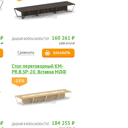
 ₽
160 261 ₽
ДхШхВ 6000х1600х750
 ₽
188 542 ₽
Сравнить
ЗАКАЗАТЬ
Стол переговорный KM-
PR.B.SP-20. Вставка МДФ
глянец.
-15%
 ₽
184 255 ₽
ДхШхВ 6400х1600х750