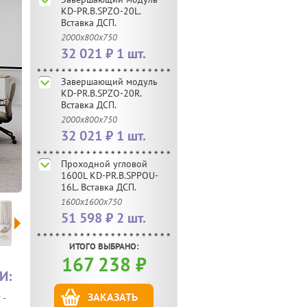
KD-PR.B.SPZO-20L.
Вставка ДСП.
2000х800х750
32 021 ₽ 1 шт.
Завершающий модуль
KD-PR.B.SPZO-20R.
Вставка ДСП.
2000х800х750
32 021 ₽ 1 шт.
Проходной угловой
1600L KD-PR.B.SPPOU-
16L. Вставка ДСП.
1600х1600х750
51 598 ₽ 2 шт.
ИТОГО ВЫБРАНО:
167 238
₽
И:
ЗАКАЗАТЬ
 -