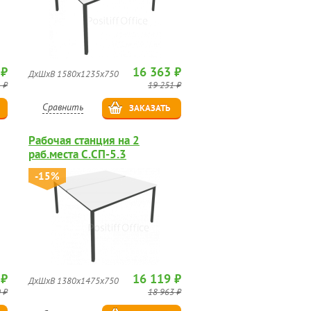
 ₽
16 363 ₽
ДхШхВ 1580х1235х750
 ₽
19 251 ₽
Сравнить
ЗАКАЗАТЬ
Рабочая станция на 2
раб.места С.СП-5.3
-15%
 ₽
16 119 ₽
ДхШхВ 1380х1475х750
 ₽
18 963 ₽