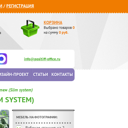
И
/
РЕГИСТРАЦИЯ
КОРЗИНА
Выбрано товаров
0
а
на сумму
0
руб.
info@positiff-office.ru
ИЗАЙН-ПРОЕКТ
СТАТЬИ
КОНТАКТЫ
тем (Slim system)
M SYSTEM)
МЕБЕЛЬ НА ФОТОГРАФИИ:
Рабочая станция на 2