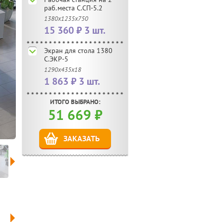
раб.места С.СП-5.2
1380х1235х750
15 360 ₽ 3 шт.
Экран для стола 1380
С.ЭКР-5
1290х435х18
1 863 ₽ 3 шт.
ИТОГО ВЫБРАНО:
51 669
₽
ЗАКАЗАТЬ