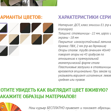
ВАРИАНТЫ ЦВЕТОВ:
ХАРАКТЕРИСТИКИ СЕРИ
Материал: ДСП, класс эмиссии Е1 (пр-
Kronospan)
Толщина: столешницы - 22 мм, царги 
экраны - 18 мм
Покрытие: износоустойчивый ламин
Кромка: ПВХ, 2 мм (пр-во Германия)
Опоры столов: труба сечением 40х40 
поворот опоры на 45 градусов по
отношению к прямоугольной
геометрической форме стола
Пластиковые заглушки в столешницы
врезаются опционально. При заказе п
указывать вариант исполнения: левое
среднее или правое.
ХОТИТЕ УВИДЕТЬ КАК ВЫГЛЯДИТ ЦВЕТ ВЖИВУЮ?
ЗАКАЖИТЕ ОБРАЗЦЫ МАТЕРИАЛОВ!
Наш курьер БЕСПЛАТНО привезет и покажет образцы.