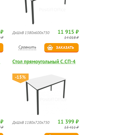
 ₽
11 915 ₽
ДхШхВ 1580х600х750
 ₽
14 018 ₽
Сравнить
ЗАКАЗАТЬ
3
Стол прямоугольный С.СП-4
-15%
 ₽
11 399 ₽
ДхШхВ 1180х720х750
 ₽
13 411 ₽