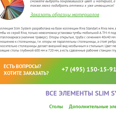
сможете выбрать понравившийся цвет и материал, а
также легко подобрать оттенки к уже имеющимся!
Заказать образцы материалов
оллекция Slim System разработана на базе коллекции Riva Standart и Riva new, 
умбы из серий Riva, только невозможна установка тумбы мобильной А.ТМ-4 под
еталлокаркаса (наличие траверс). Опоры открытые, труба с сечением 40х40 мм 
тношению к столешницы, т.е. опоры не параллельны столешницы, а стоят ребра
тносительно столешницы делает внешний вид необычным и стильным. Цвет мета
тоящие столы глубиной 600 мм и 720 мм, а есть сдвоенные рабочие станции гл
ЕСТЬ ВОПРОСЫ?
+7 (495) 150-15-9
ХОТИТЕ ЗАКАЗАТЬ?
ВСЕ ЭЛЕМЕНТЫ SLIM 
Столы
Дополнительные эл