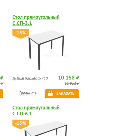
Стол прямоугольный
С.СП-3.1
-15%
 ₽
10 158 ₽
ДхШхВ 980х600х750
 ₽
11 951 ₽
Сравнить
ЗАКАЗАТЬ
Стол прямоугольный
С.СП-6.1
-15%