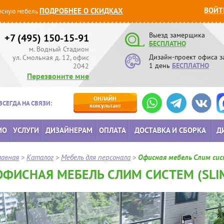
ВОЙТ
ПОДРОБНЕЕ О СКИДКАХ
сную мебель
Выезд замерщика
+7 (495) 150-15-91
БЕСПЛАТНО
м. Водный Стадион
Дизайн-проект офиса з
ул. Смольная д. 12, офис
1 день
БЕСПЛАТНО
2042
Перезвоните мне
ОНЛАЙН
ВСЕГДА НА СВЯЗИ:
консультант
ИО
УСЛУГИ
ДИЗАЙНЕРАМ
ОПЛАТА
ДОСТАВКА И СБОРКА
Д
лавная
>
Каталог
>
Мебель для персонала
>
Офисная мебель Слим сис
ОФИСНАЯ МЕБЕЛЬ СЛИМ СИСТЕМ (SLI