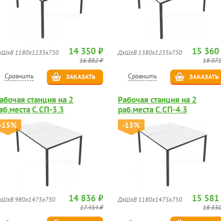
14 350 ₽
15 360
хШхВ 1180х1235х750
ДхШхВ 1380х1235х750
16 882 ₽
18 071
Сравнить
Сравнить
ЗАКАЗАТЬ
ЗАКАЗАТЬ
абочая станция на 2
Рабочая станция на 2
аб.места С.СП-3.3
раб.места С.СП-4.3
-15%
-15%
14 836 ₽
15 581
хШхВ 980х1475х750
ДхШхВ 1180х1475х750
17 454 ₽
18 330