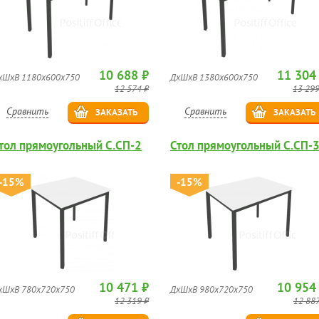
10 688 ₽
11 304
хШхВ 1180х600х750
ДхШхВ 1380х600х750
12 574 ₽
13 299
Сравнить
Сравнить
ЗАКАЗАТЬ
ЗАКАЗАТЬ
тол прямоугольный С.СП-2
Стол прямоугольный С.СП-
-15%
-15%
10 471 ₽
10 954
хШхВ 780х720х750
ДхШхВ 980х720х750
12 319 ₽
12 887