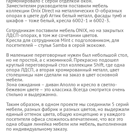
гармонировало с серой отделкой окон.
Заместителям руководителя поставили мебель
коллекции Onix Direct на металлических О-образных
опорах в цвете дуб Аттик белый металл, фасады тумб и
шкафов – тоже белый, кресла 6002-1 и 6002-3.
Сотрудникам поставили мебель ONIX, но на закрытых
ЛДСП-опорах, в том же сочетании цветов.
Кресла для сотрудников Mint с подголовником, для
посетителей – стулья Samba в серой экокоже.
В маленькие переговорные нужен был небольшой стол,
но не простой, а с изюминкой. Прекрасно подошел
круглый переговорный стол коллекции Shift, где одна
опора ЛДСП, а вторая хромированный металл, цвет
столешницы нам сделали на заказ в цвет основной
мебели.
Зона ожидания – диван Аполло и кресло в светло-
бежевом цвете – это классика. Всегда смотрится очень
стильно и выдержанно.
Таким образом, в одном проекте мы соединили 5 серий
мебели, разных фабрик и разных цветов, но выдержали
единый оттенок цвета, общую концепцию и у каждого
посетителя офиса сложилось впечатление, что все это
одна общая линейка мебели или мебель, выполненная
по индивидуальному заказу.