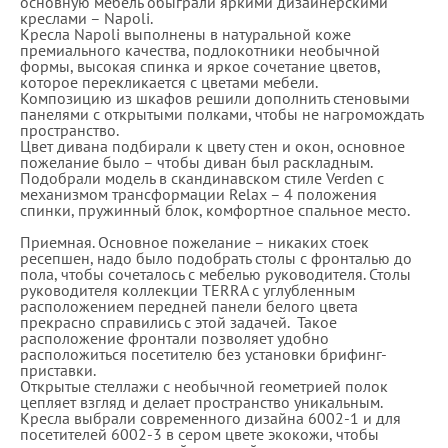
основную мебель обыграли яркими дизайнерскими
креслами – Napoli.
Кресла Napoli выполнены в натуральной коже
премиального качества, подлокотники необычной
формы, высокая спинка и яркое сочетание цветов,
которое перекликается с цветами мебели.
Композицию из шкафов решили дополнить стеновыми
панелями с открытыми полками, чтобы не нагромождать
пространство.
Цвет дивана подбирали к цвету стен и окон, основное
пожелание было – чтобы диван был раскладным.
Подобрали модель в скандинавском стиле Verden с
механизмом трансформации Relax – 4 положения
спинки, пружинный блок, комфортное спальное место.
Приемная. Основное пожелание – никаких стоек
ресепшен, надо было подобрать столы с фронталью до
пола, чтобы сочеталось с мебелью руководителя. Столы
руководителя коллекции TERRA с углубленным
расположением передней панели белого цвета
прекрасно справились с этой задачей. Такое
расположение фронтали позволяет удобно
расположиться посетителю без установки брифинг-
приставки.
Открытые стеллажи с необычной геометрией полок
цепляет взгляд и делает пространство уникальным.
Кресла выбрали современного дизайна 6002-1 и для
посетителей 6002-3 в сером цвете экокожи, чтобы