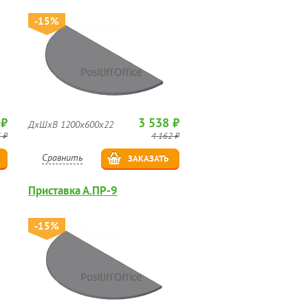
-15%
 ₽
3 538 ₽
ДхШхВ 1200х600х22
 ₽
4 162 ₽
Сравнить
ЗАКАЗАТЬ
Приставка А.ПР-9
-15%