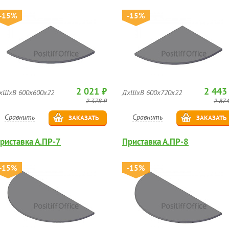
-15%
-15%
2 021 ₽
2 443
хШхВ 600х600х22
ДхШхВ 600х720х22
2 378 ₽
2 874
Сравнить
Сравнить
ЗАКАЗАТЬ
ЗАКАЗАТЬ
риставка А.ПР-7
Приставка А.ПР-8
-15%
-15%