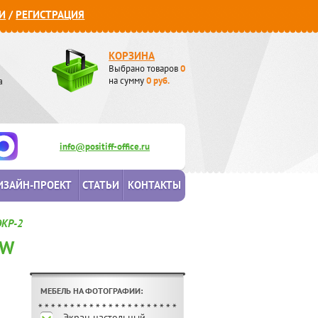
И
/
РЕГИСТРАЦИЯ
КОРЗИНА
Выбрано товаров
0
а
на сумму
0
руб.
info@positiff-office.ru
ИЗАЙН-ПРОЕКТ
СТАТЬИ
КОНТАКТЫ
ЭКР-2
EW
МЕБЕЛЬ НА ФОТОГРАФИИ:
Экран настольный