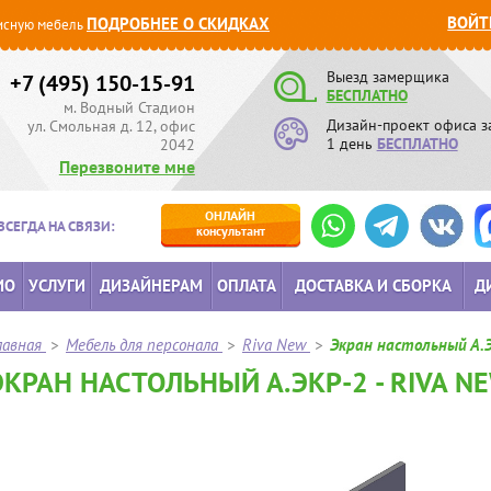
ВОЙТ
ПОДРОБНЕЕ О СКИДКАХ
сную мебель
Выезд замерщика
+7 (495) 150-15-91
БЕСПЛАТНО
м. Водный Стадион
Дизайн-проект офиса з
ул. Смольная д. 12, офис
1 день
БЕСПЛАТНО
2042
Перезвоните мне
ОНЛАЙН
ВСЕГДА НА СВЯЗИ:
консультант
ИО
УСЛУГИ
ДИЗАЙНЕРАМ
ОПЛАТА
ДОСТАВКА И СБОРКА
Д
лавная
>
Мебель для персонала
>
Riva New
>
Экран настольный А.
ЭКРАН НАСТОЛЬНЫЙ А.ЭКР-2 - RIVA N