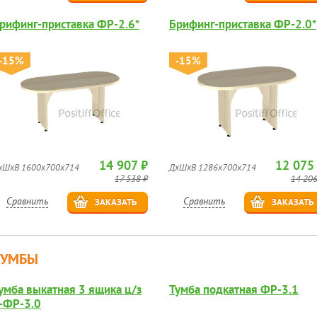
рифинг-приставка ФР-2.6*
Брифинг-приставка ФР-2.0*
-15%
-15%
14 907 ₽
12 075
хШхВ 1600х700х714
ДхШхВ 1286х700х714
17 538 ₽
14 206
Сравнить
Сравнить
ЗАКАЗАТЬ
ЗАКАЗАТЬ
ТУМБЫ
умба выкатная 3 ящика ц/з
Тумба подкатная ФР-3.1
-ФР-3.0