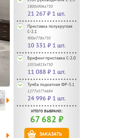
1800х906х750
21 267 ₽ 1 шт.
Приставка полукруглая
С-2.1
900х778х750
10 331 ₽ 1 шт.
Брифинг-приставка С-2.0
1055х815х750
11 088 ₽ 1 шт.
Тумба подкатная ФР-3.1
1277х577х684
24 996 ₽ 1 шт.
ИТОГО ВЫБРАНО:
67 682
₽
ЗАКАЗАТЬ