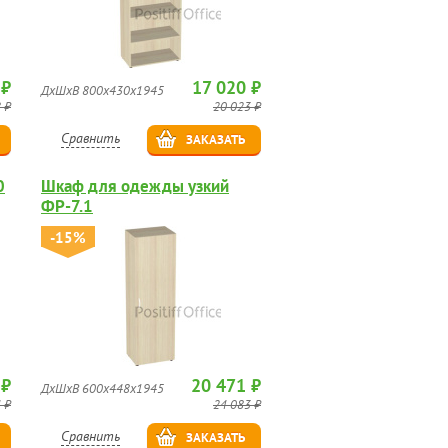
 ₽
17 020 ₽
ДхШхВ 800х430х1945
 ₽
20 023 ₽
Сравнить
ЗАКАЗАТЬ
0
Шкаф для одежды узкий
ФР-7.1
-15%
 ₽
20 471 ₽
ДхШхВ 600х448х1945
 ₽
24 083 ₽
Сравнить
ЗАКАЗАТЬ