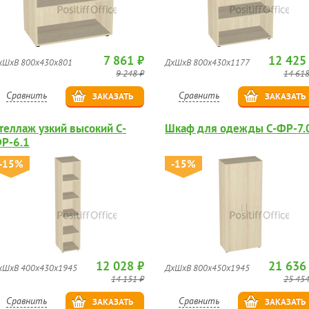
7 861 ₽
12 425
хШхВ 800х430х801
ДхШхВ 800х430х1177
9 248 ₽
14 618
Сравнить
Сравнить
ЗАКАЗАТЬ
ЗАКАЗАТЬ
теллаж узкий высокий С-
Шкаф для одежды С-ФР-7.
Р-6.1
-15%
-15%
12 028 ₽
21 636
хШхВ 400х430х1945
ДхШхВ 800х450х1945
14 151 ₽
25 454
Сравнить
Сравнить
ЗАКАЗАТЬ
ЗАКАЗАТЬ