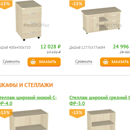
-15%
-15%
12 028 ₽
24 996
хШхВ 400х450х710
ДхШхВ 1277х577х684
14 151 ₽
29 407
Сравнить
Сравнить
ЗАКАЗАТЬ
ЗАКАЗАТЬ
ШКАФЫ И СТЕЛЛАЖИ
теллаж широкий низкий С-
Стеллаж широкий средний 
Р-4.0
ФР-5.0
-15%
-15%