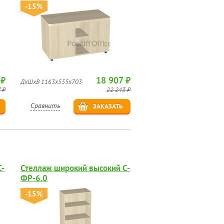
-15%
 ₽
18 907 ₽
ДхШхВ 1163х555х703
 ₽
22 243 ₽
Сравнить
ЗАКАЗАТЬ
С-
Стеллаж широкий высокий С-
ФР-6.0
-15%