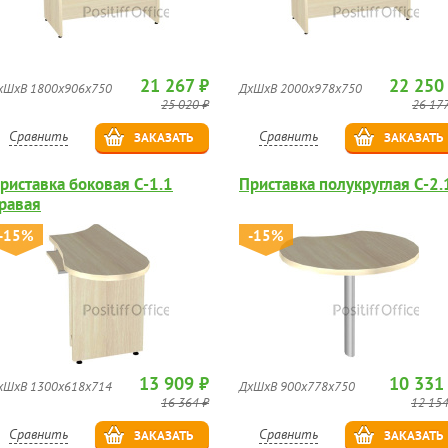
21 267 ₽
22 250
хШхВ 1800х906х750
ДхШхВ 2000х978х750
25 020 ₽
26 177
Сравнить
Сравнить
ЗАКАЗАТЬ
ЗАКАЗАТЬ
риставка боковая С-1.1
Приставка полукруглая С-2.
равая
-15%
-15%
13 909 ₽
10 331
хШхВ 1300х618х714
ДхШхВ 900х778х750
16 364 ₽
12 154
Сравнить
Сравнить
ЗАКАЗАТЬ
ЗАКАЗАТЬ