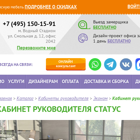
ВОЙТ
ПОДРОБНЕЕ О СКИДКАХ
сную мебель
Выезд замерщика
+7 (495) 150-15-91
БЕСПЛАТНО
м. Водный Стадион
Дизайн-проект офиса з
ул. Смольная д. 12, офис
1 день
БЕСПЛАТНО
2042
Перезвоните мне
ОНЛАЙН
ВСЕГДА НА СВЯЗИ:
консультант
ИО
УСЛУГИ
ДИЗАЙНЕРАМ
ОПЛАТА
ДОСТАВКА И СБОРКА
Д
лавная
>
Каталог
>
Кабинеты руководителя
>
Эконом
>
Кабинет рук
КАБИНЕТ РУКОВОДИТЕЛЯ СТАТУС