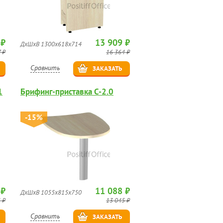
 ₽
13 909 ₽
ДхШхВ 1300х618х714
 ₽
16 364 ₽
Сравнить
ЗАКАЗАТЬ
1
Брифинг-приставка С-2.0
-15%
 ₽
11 088 ₽
ДхШхВ 1055х815х750
 ₽
13 045 ₽
Сравнить
ЗАКАЗАТЬ