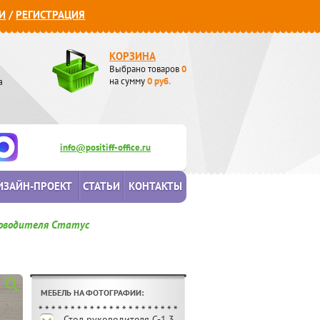
И
/
РЕГИСТРАЦИЯ
КОРЗИНА
Выбрано товаров
0
а
на сумму
0
руб.
info@positiff-office.ru
ИЗАЙН-ПРОЕКТ
СТАТЬИ
КОНТАКТЫ
оводителя Статус
МЕБЕЛЬ НА ФОТОГРАФИИ:
Стол руководителя C-1.3