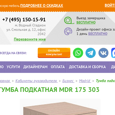
ВОЙТ
ПОДРОБНЕЕ О СКИДКАХ
сную мебель
Выезд замерщика
+7 (495) 150-15-91
БЕСПЛАТНО
м. Водный Стадион
Дизайн-проект офиса з
ул. Смольная д. 12, офис
1 день
БЕСПЛАТНО
2042
Перезвоните мне
ОНЛАЙН
ВСЕГДА НА СВЯЗИ:
консультант
ИО
УСЛУГИ
ДИЗАЙНЕРАМ
ОПЛАТА
ДОСТАВКА И СБОРКА
Д
лавная
>
Кабинеты руководителя
>
Бизнес
>
Madrid
>
Тумба под
ТУМБА ПОДКАТНАЯ MDR 175 303