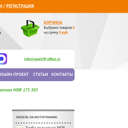
И
/
РЕГИСТРАЦИЯ
КОРЗИНА
Выбрано товаров
0
а
на сумму
0
руб.
info@positiff-office.ru
ИЗАЙН-ПРОЕКТ
СТАТЬИ
КОНТАКТЫ
катная MDR 175 303
МЕБЕЛЬ НА ФОТОГРАФИИ:
Тумба подкатная MDR