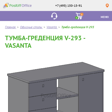
+7 (495) 150-15-91
0
МЕНЮ
0
Главная
>
Офисные столы
>
Vasanta
>
Тумба-греденция V-293
ТУМБА-ГРЕДЕНЦИЯ V-293 -
VASANTA