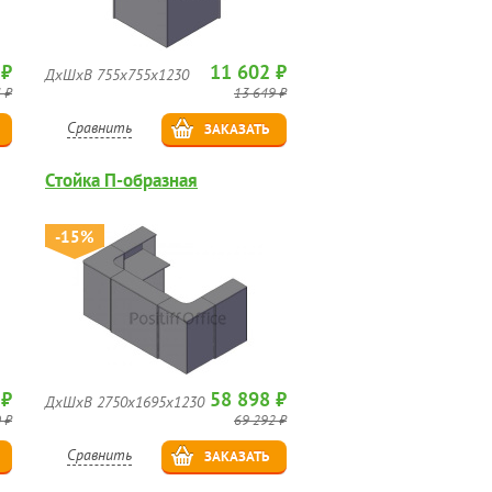
 ₽
11 602 ₽
ДхШхВ 755х755х1230
 ₽
13 649 ₽
Сравнить
ЗАКАЗАТЬ
Стойка П-образная
-15%
 ₽
58 898 ₽
ДхШхВ 2750х1695х1230
 ₽
69 292 ₽
Сравнить
ЗАКАЗАТЬ