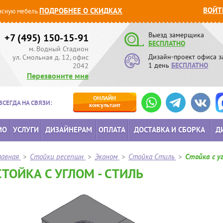
ВОЙТ
ПОДРОБНЕЕ О СКИДКАХ
сную мебель
Выезд замерщика
+7 (495) 150-15-91
БЕСПЛАТНО
м. Водный Стадион
Дизайн-проект офиса з
ул. Смольная д. 12, офис
1 день
БЕСПЛАТНО
2042
Перезвоните мне
ОНЛАЙН
ВСЕГДА НА СВЯЗИ:
консультант
ИО
УСЛУГИ
ДИЗАЙНЕРАМ
ОПЛАТА
ДОСТАВКА И СБОРКА
Д
лавная
>
Стойки ресепшн
>
Эконом
>
Стойка Стиль
>
Стойка с у
СТОЙКА С УГЛОМ - СТИЛЬ