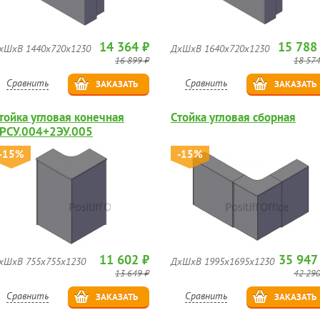
14 364 ₽
15 788
хШхВ 1440х720х1230
ДхШхВ 1640х720х1230
16 899 ₽
18 574
Сравнить
Сравнить
ЗАКАЗАТЬ
ЗАКАЗАТЬ
тойка угловая конечная
Стойка угловая сборная
РСУ.004+2ЭУ.005
-15%
-15%
11 602 ₽
35 947
хШхВ 755х755х1230
ДхШхВ 1995х1695х1230
13 649 ₽
42 290
Сравнить
Сравнить
ЗАКАЗАТЬ
ЗАКАЗАТЬ