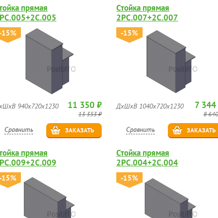
тойка прямая
Стойка прямая
РС.005+2С.005
2РС.007+2С.007
-15%
-15%
11 350 ₽
7 344
хШхВ 940х720х1230
ДхШхВ 1040х720х1230
13 353 ₽
8 640
Сравнить
Сравнить
ЗАКАЗАТЬ
ЗАКАЗАТЬ
тойка прямая
Стойка прямая
РС.009+2С.009
2РС.004+2С.004
-15%
-15%