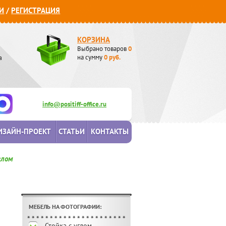
И
/
РЕГИСТРАЦИЯ
КОРЗИНА
Выбрано товаров
0
а
на сумму
0
руб.
info@positiff-office.ru
ИЗАЙН-ПРОЕКТ
СТАТЬИ
КОНТАКТЫ
глом
МЕБЕЛЬ НА ФОТОГРАФИИ:
Стойка с углом