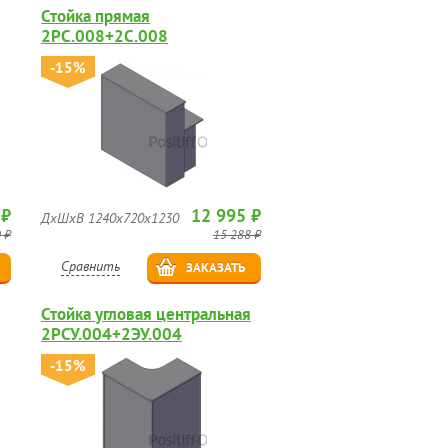
Стойка прямая
2РС.008+2С.008
-15%
 ₽
12 995 ₽
ДхШхВ 1240х720х1230
 ₽
15 288 ₽
Сравнить
ЗАКАЗАТЬ
Стойка угловая центральная
2РСУ.004+2ЭУ.004
-15%