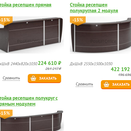
тойка ресепшен прямая
Стойка ресепшен
полукруглая 2 модуля
-15%
-15%
224 610 ₽
хШхВ 2440х820х1030
ДхШхВ 2550х1500х1030
422 192
264 247 ₽
496 696
Сравнить
ЗАКАЗАТЬ
Сравнить
ЗАКАЗАТЬ
тойка ресепшен полукруг с
рямым модулем
-15%