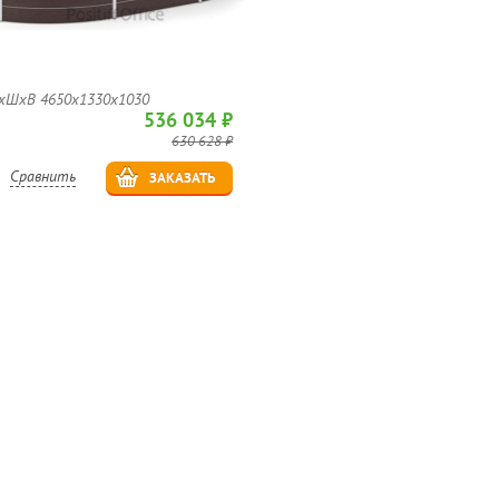
хШхВ 4650х1330х1030
536 034 ₽
630 628 ₽
Сравнить
ЗАКАЗАТЬ