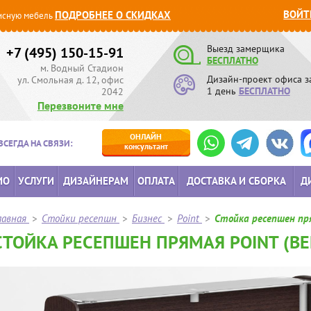
ВОЙТ
ПОДРОБНЕЕ О СКИДКАХ
сную мебель
Выезд замерщика
+7 (495) 150-15-91
БЕСПЛАТНО
м. Водный Стадион
Дизайн-проект офиса з
ул. Смольная д. 12, офис
1 день
БЕСПЛАТНО
2042
Перезвоните мне
ОНЛАЙН
ВСЕГДА НА СВЯЗИ:
консультант
ИО
УСЛУГИ
ДИЗАЙНЕРАМ
ОПЛАТА
ДОСТАВКА И СБОРКА
Д
лавная
>
Стойки ресепшн
>
Бизнес
>
Point
>
Стойка ресепшен пр
СТОЙКА РЕСЕПШЕН ПРЯМАЯ POINT (ВЕ