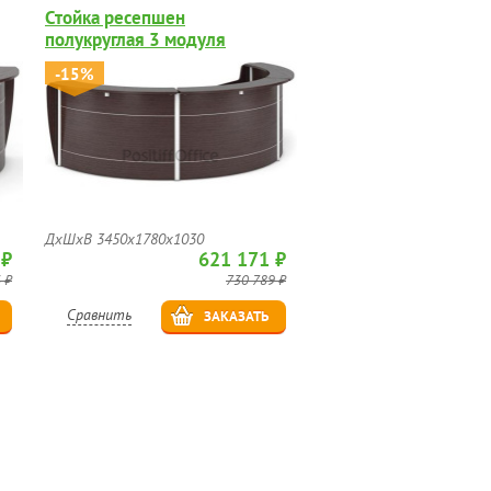
Стойка ресепшен
полукруглая 3 модуля
-15%
ДхШхВ 3450х1780х1030
 ₽
621 171 ₽
 ₽
730 789 ₽
Сравнить
ЗАКАЗАТЬ