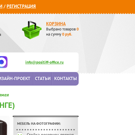
И
/
РЕГИСТРАЦИЯ
КОРЗИНА
Выбрано товаров
0
а
на сумму
0
руб.
info@positiff-office.ru
ИЗАЙН-ПРОЕКТ
СТАТЬИ
КОНТАКТЫ
ямая
НГЕ)
МЕБЕЛЬ НА ФОТОГРАФИИ:
Стойка ресепшен прямая