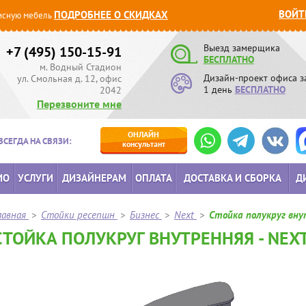
ВОЙТ
ПОДРОБНЕЕ О СКИДКАХ
сную мебель
Выезд замерщика
+7 (495) 150-15-91
БЕСПЛАТНО
м. Водный Стадион
Дизайн-проект офиса з
ул. Смольная д. 12, офис
1 день
БЕСПЛАТНО
2042
Перезвоните мне
ОНЛАЙН
ВСЕГДА НА СВЯЗИ:
консультант
ИО
УСЛУГИ
ДИЗАЙНЕРАМ
ОПЛАТА
ДОСТАВКА И СБОРКА
Д
лавная
>
Стойки ресепшн
>
Бизнес
>
Next
>
Стойка полукруг вн
СТОЙКА ПОЛУКРУГ ВНУТРЕННЯЯ - NEX