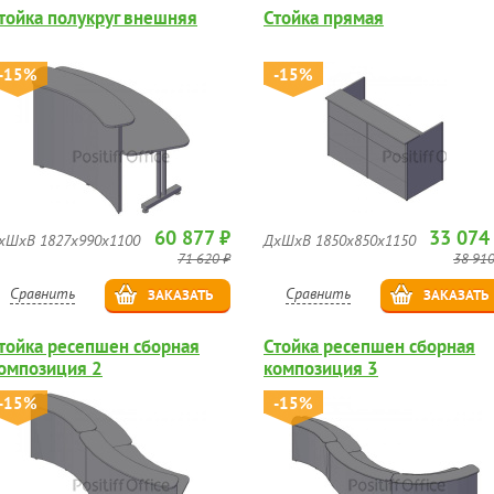
тойка полукруг внешняя
Стойка прямая
-15%
-15%
60 877 ₽
33 074
хШхВ 1827х990х1100
ДхШхВ 1850х850х1150
71 620 ₽
38 910
Сравнить
Сравнить
ЗАКАЗАТЬ
ЗАКАЗАТЬ
тойка ресепшен сборная
Стойка ресепшен сборная
омпозиция 2
композиция 3
-15%
-15%