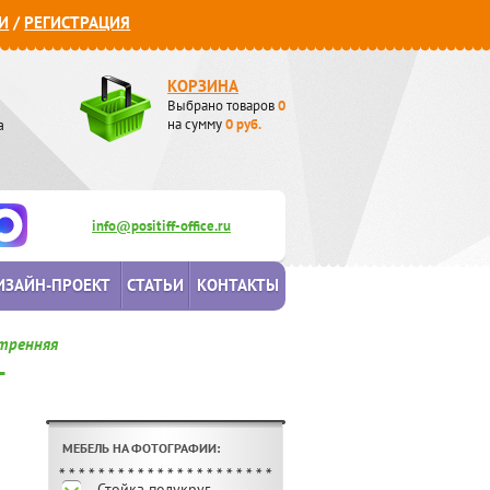
И
/
РЕГИСТРАЦИЯ
КОРЗИНА
Выбрано товаров
0
а
на сумму
0
руб.
info@positiff-office.ru
ИЗАЙН-ПРОЕКТ
СТАТЬИ
КОНТАКТЫ
утренняя
T
МЕБЕЛЬ НА ФОТОГРАФИИ:
Стойка полукруг