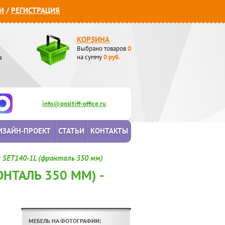
И
/
РЕГИСТРАЦИЯ
КОРЗИНА
Выбрано товаров
0
а
на сумму
0
руб.
info@positiff-office.ru
ИЗАЙН-ПРОЕКТ
СТАТЬИ
КОНТАКТЫ
 SET140-1L (фронталь 350 мм)
НТАЛЬ 350 ММ) -
МЕБЕЛЬ НА ФОТОГРАФИИ: