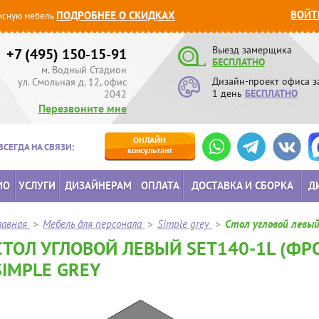
ВОЙТ
ПОДРОБНЕЕ О СКИДКАХ
сную мебель
Выезд замерщика
+7 (495) 150-15-91
БЕСПЛАТНО
м. Водный Стадион
Дизайн-проект офиса з
ул. Смольная д. 12, офис
1 день
БЕСПЛАТНО
2042
Перезвоните мне
ОНЛАЙН
ВСЕГДА НА СВЯЗИ:
консультант
ИО
УСЛУГИ
ДИЗАЙНЕРАМ
ОПЛАТА
ДОСТАВКА И СБОРКА
Д
лавная
>
Мебель для персонала
>
Simple grey
>
Стол угловой левый
СТОЛ УГЛОВОЙ ЛЕВЫЙ SET140-1L (ФРО
SIMPLE GREY