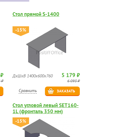
Стол прямой S-1400
-15%
 ₽
5 179 ₽
ДхШхВ 1400х600х760
 ₽
6 093 ₽
Сравнить
ЗАКАЗАТЬ
Стол угловой левый SET160-
1L (фронталь 350 мм)
-15%