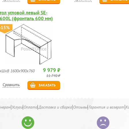
тол угловой левый SE-
600L (фронталь 600 мм)
-15%
9 979 ₽
хШхВ 1600х900х760
11 740 ₽
Сравнить
ЗАКАЗАТЬ
йнерам
Услуги
Оплата
Доставка и сборка
Отзывы
Гарантия и возврат
К