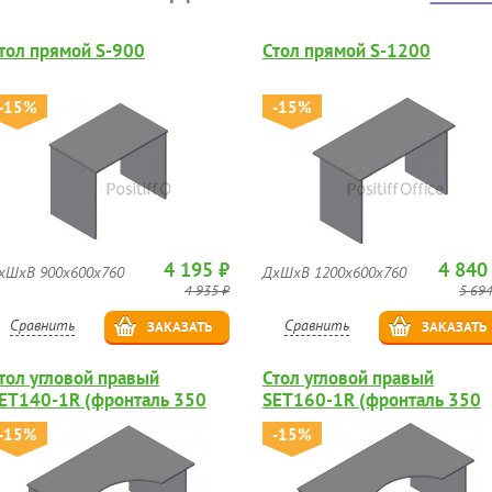
тол прямой S-900
Стол прямой S-1200
-15%
-15%
4 195 ₽
4 840
хШхВ 900х600х760
ДхШхВ 1200х600х760
4 935 ₽
5 694
Сравнить
Сравнить
ЗАКАЗАТЬ
ЗАКАЗАТЬ
тол угловой правый
Стол угловой правый
ET140-1R (фронталь 350
SET160-1R (фронталь 350
м)
мм)
-15%
-15%