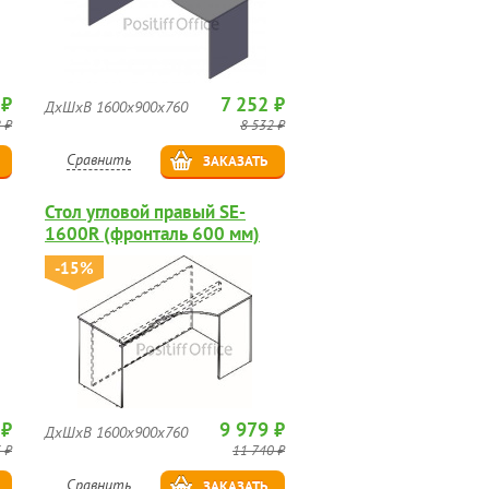
 ₽
7 252 ₽
ДхШхВ 1600х900х760
 ₽
8 532 ₽
Сравнить
ЗАКАЗАТЬ
Стол угловой правый SE-
1600R (фронталь 600 мм)
-15%
 ₽
9 979 ₽
ДхШхВ 1600х900х760
 ₽
11 740 ₽
Сравнить
ЗАКАЗАТЬ