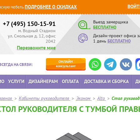
ВОЙТ
ПОДРОБНЕЕ О СКИДКАХ
сную мебель
Выезд замерщика
+7 (495) 150-15-91
БЕСПЛАТНО
м. Водный Стадион
Дизайн-проект офиса з
ул. Смольная д. 12, офис
1 день
БЕСПЛАТНО
2042
Перезвоните мне
ОНЛАЙН
ВСЕГДА НА СВЯЗИ:
консультант
ИО
УСЛУГИ
ДИЗАЙНЕРАМ
ОПЛАТА
ДОСТАВКА И СБОРКА
Д
лавная
>
Кабинеты руководителя
>
Эконом
>
Alto
>
Стол руковод
СТОЛ РУКОВОДИТЕЛЯ С ТУМБОЙ ПРАВЫ