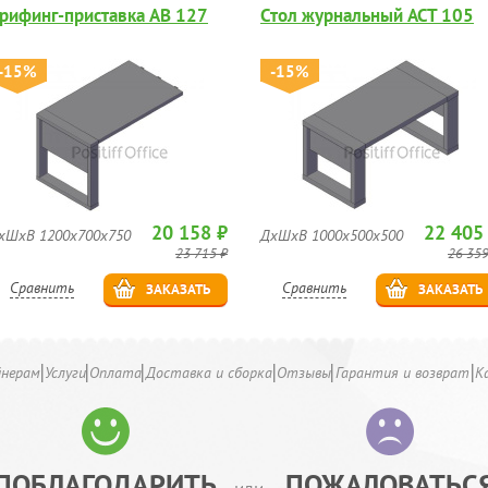
рифинг-приставка AB 127
Стол журнальный ACT 105
-15%
-15%
20 158 ₽
22 405
хШхВ 1200х700х750
ДхШхВ 1000х500х500
23 715 ₽
26 359
Сравнить
Сравнить
ЗАКАЗАТЬ
ЗАКАЗАТЬ
йнерам
Услуги
Оплата
Доставка и сборка
Отзывы
Гарантия и возврат
К
ПОБЛАГОДАРИТЬ
ПОЖАЛОВАТЬС