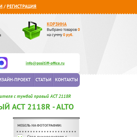
И
/
РЕГИСТРАЦИЯ
КОРЗИНА
Выбрано товаров
0
а
на сумму
0
руб.
info@positiff-office.ru
ИЗАЙН-ПРОЕКТ
СТАТЬИ
КОНТАКТЫ
ителя с тумбой правый ACT 2118R
Й ACT 2118R - ALTO
МЕБЕЛЬ НА ФОТОГРАФИИ:
Стол руководителя с