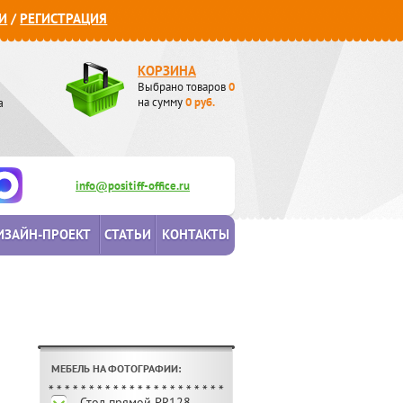
И
/
РЕГИСТРАЦИЯ
КОРЗИНА
Выбрано товаров
0
а
на сумму
0
руб.
info@positiff-office.ru
ИЗАЙН-ПРОЕКТ
СТАТЬИ
КОНТАКТЫ
МЕБЕЛЬ НА ФОТОГРАФИИ:
Стол прямой PR128