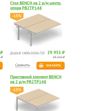
Стол BENCH на 2 р/м центр.
опора PB2TP148
-15%
 ₽
29 955 ₽
ДхШхВ 1400х1650х720
 ₽
35 242 ₽
Сравнить
ЗАКАЗАТЬ
Приставной элемент BENCH
на 2 р/м PR2TP148
-15%