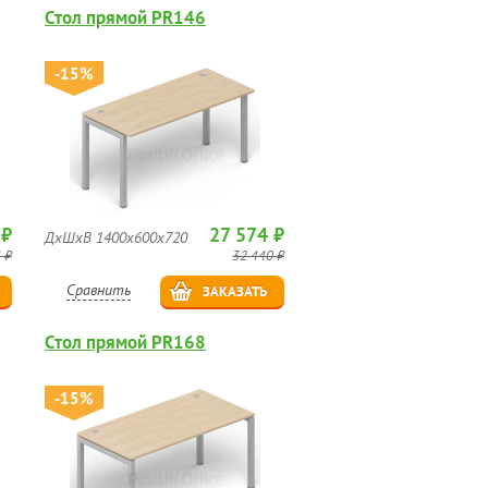
Стол прямой PR146
-15%
 ₽
27 574 ₽
ДхШхВ 1400х600х720
 ₽
32 440 ₽
Сравнить
ЗАКАЗАТЬ
Стол прямой PR168
-15%