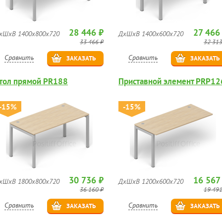
28 446 ₽
27 466
хШхВ 1400х800х720
ДхШхВ 1400х600х720
33 466 ₽
32 313
Сравнить
Сравнить
ЗАКАЗАТЬ
ЗАКАЗАТЬ
тол прямой PR188
Приставной элемент PRP12
-15%
-15%
30 736 ₽
16 567
хШхВ 1800х800х720
ДхШхВ 1200х600х720
36 160 ₽
19 491
Сравнить
Сравнить
ЗАКАЗАТЬ
ЗАКАЗАТЬ