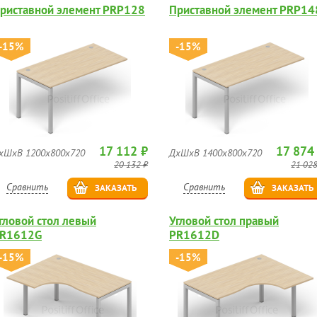
риставной элемент PRP128
Приставной элемент PRP14
-15%
-15%
17 112 ₽
17 874
хШхВ 1200х800х720
ДхШхВ 1400х800х720
20 132 ₽
21 028
Сравнить
Сравнить
ЗАКАЗАТЬ
ЗАКАЗАТЬ
гловой стол левый
Угловой стол правый
R1612G
PR1612D
-15%
-15%