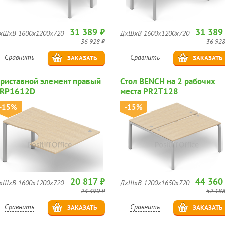
31 389 ₽
31 389
хШхВ 1600х1200х720
ДхШхВ 1600х1200х720
36 928 ₽
36 928
Сравнить
Сравнить
ЗАКАЗАТЬ
ЗАКАЗАТЬ
риставной элемент правый
Стол BENCH на 2 рабочих
RP1612D
места PR2T128
-15%
-15%
20 817 ₽
44 360
хШхВ 1600х1200х720
ДхШхВ 1200х1650х720
24 490 ₽
52 188
Сравнить
Сравнить
ЗАКАЗАТЬ
ЗАКАЗАТЬ