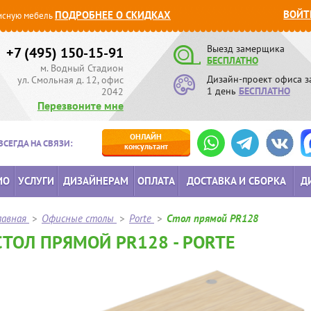
ВОЙТ
ПОДРОБНЕЕ О СКИДКАХ
сную мебель
Выезд замерщика
+7 (495) 150-15-91
БЕСПЛАТНО
м. Водный Стадион
Дизайн-проект офиса з
ул. Смольная д. 12, офис
1 день
БЕСПЛАТНО
2042
Перезвоните мне
ОНЛАЙН
ВСЕГДА НА СВЯЗИ:
консультант
ИО
УСЛУГИ
ДИЗАЙНЕРАМ
ОПЛАТА
ДОСТАВКА И СБОРКА
Д
лавная
>
Офисные столы
>
Porte
>
Стол прямой PR128
СТОЛ ПРЯМОЙ PR128 - PORTE