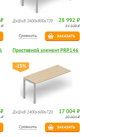
 ₽
28 992 ₽
ДхШхВ 1600х800х720
 ₽
34 109 ₽
Сравнить
ЗАКАЗАТЬ
6
Приставной элемент PRP146
-15%
 ₽
17 004 ₽
ДхШхВ 1400х600х720
 ₽
20 004 ₽
Сравнить
ЗАКАЗАТЬ