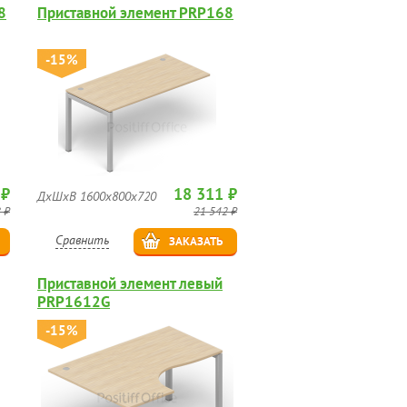
8
Приставной элемент PRP168
-15%
 ₽
18 311 ₽
ДхШхВ 1600х800х720
 ₽
21 542 ₽
Сравнить
ЗАКАЗАТЬ
Приставной элемент левый
PRP1612G
-15%