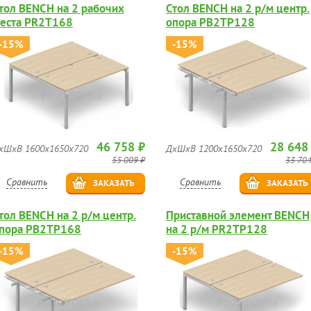
тол BENCH на 2 рабочих
Стол BENCH на 2 р/м центр.
еста PR2T168
опора PB2TP128
-15%
-15%
46 758 ₽
28 648
хШхВ 1600х1650х720
ДхШхВ 1200х1650х720
55 009 ₽
33 704
Сравнить
Сравнить
ЗАКАЗАТЬ
ЗАКАЗАТЬ
тол BENCH на 2 р/м центр.
Приставной элемент BENCH
пора PB2TP168
на 2 р/м PR2TP128
-15%
-15%