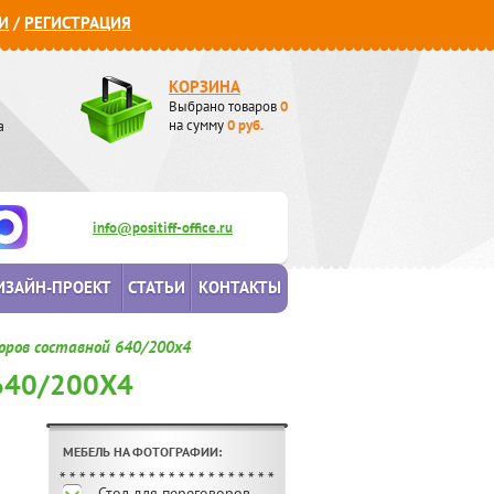
И
/
РЕГИСТРАЦИЯ
КОРЗИНА
Выбрано товаров
0
а
на сумму
0
руб.
info@positiff-office.ru
ИЗАЙН-ПРОЕКТ
СТАТЬИ
КОНТАКТЫ
оров составной 640/200х4
640/200Х4
МЕБЕЛЬ НА ФОТОГРАФИИ:
Стол для переговоров