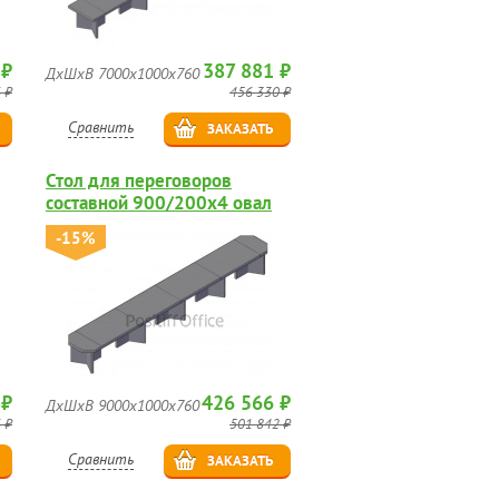
 ₽
387 881 ₽
ДхШхВ 7000х1000х760
 ₽
456 330 ₽
Сравнить
ЗАКАЗАТЬ
Стол для переговоров
составной 900/200х4 овал
-15%
 ₽
426 566 ₽
ДхШхВ 9000х1000х760
 ₽
501 842 ₽
Сравнить
ЗАКАЗАТЬ