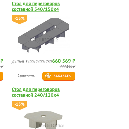
Стол для переговоров
составной 540/150х4
-15%
 ₽
660 569 ₽
ДхШхВ 5400х2400х760
 ₽
777 140 ₽
Сравнить
ЗАКАЗАТЬ
Стол для переговоров
составной 240/120х4
-15%