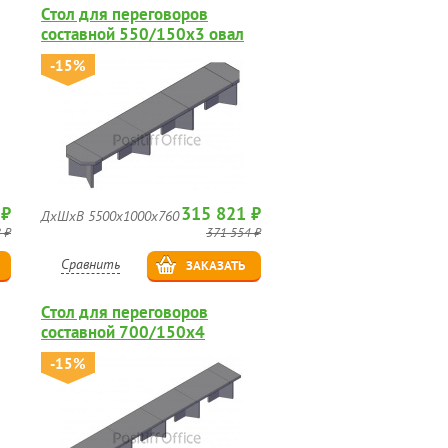
Стол для переговоров
составной 550/150х3 овал
-15%
 ₽
315 821 ₽
ДхШхВ 5500х1000х760
 ₽
371 554 ₽
Сравнить
ЗАКАЗАТЬ
Стол для переговоров
составной 700/150х4
-15%