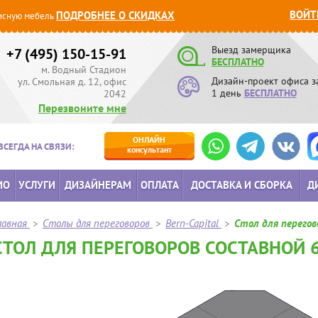
ВОЙТ
ПОДРОБНЕЕ О СКИДКАХ
сную мебель
Выезд замерщика
+7 (495) 150-15-91
БЕСПЛАТНО
м. Водный Стадион
Дизайн-проект офиса з
ул. Смольная д. 12, офис
1 день
БЕСПЛАТНО
2042
Перезвоните мне
ОНЛАЙН
ВСЕГДА НА СВЯЗИ:
консультант
ИО
УСЛУГИ
ДИЗАЙНЕРАМ
ОПЛАТА
ДОСТАВКА И СБОРКА
Д
лавная
>
Столы для переговоров
>
Bern-Capital
>
Стол для перегов
СТОЛ ДЛЯ ПЕРЕГОВОРОВ СОСТАВНОЙ 