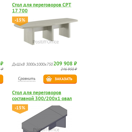
Стол для переговоров CPT
17 700
-15%
 ₽
209 908 ₽
ДхШхВ 3000х1000х750
 ₽
246 950 ₽
Сравнить
ЗАКАЗАТЬ
Стол для переговоров
составной 300/200х1 овал
-15%