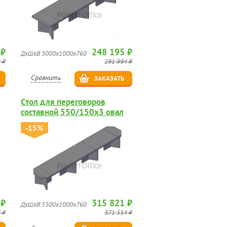
 ₽
248 195 ₽
ДхШхВ 5000х1000х760
 ₽
291 994 ₽
Сравнить
ЗАКАЗАТЬ
Стол для переговоров
составной 550/150х3 овал
-15%
 ₽
315 821 ₽
ДхШхВ 5500х1000х760
 ₽
371 554 ₽