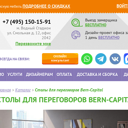
ВОЙТ
ПОДРОБНЕЕ О СКИДКАХ
сную мебель
Выезд замерщика
+7 (495) 150-15-91
БЕСПЛАТНО
м. Водный Стадион
Дизайн-проект офиса з
ул. Смольная д. 12, офис
1 день
БЕСПЛАТНО
2042
Перезвоните мне
ОНЛАЙН
ВСЕГДА НА СВЯЗИ:
консультант
ИО
УСЛУГИ
ДИЗАЙНЕРАМ
ОПЛАТА
ДОСТАВКА И СБОРКА
Д
лавная
>
Каталог
>
Столы для переговоров Bern-Capital
СТОЛЫ ДЛЯ ПЕРЕГОВОРОВ BERN-CAPIT