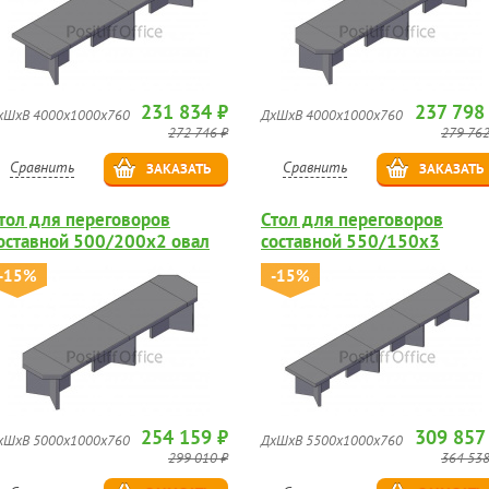
231 834 ₽
237 798
хШхВ 4000х1000х760
ДхШхВ 4000х1000х760
272 746 ₽
279 762
Сравнить
Сравнить
ЗАКАЗАТЬ
ЗАКАЗАТЬ
тол для переговоров
Стол для переговоров
оставной 500/200х2 овал
составной 550/150х3
-15%
-15%
254 159 ₽
309 857
хШхВ 5000х1000х760
ДхШхВ 5500х1000х760
299 010 ₽
364 538