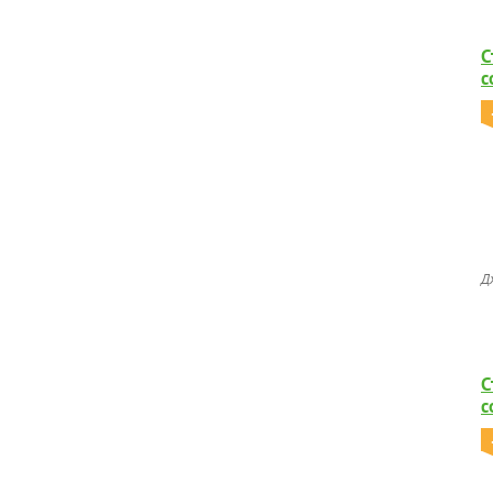
С
с
Д
С
с