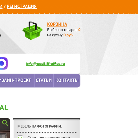
И
/
РЕГИСТРАЦИЯ
КОРЗИНА
Выбрано товаров
0
а
на сумму
0
руб.
info@positiff-office.ru
ИЗАЙН-ПРОЕКТ
СТАТЬИ
КОНТАКТЫ
AL
МЕБЕЛЬ НА ФОТОГРАФИИ:
Стол для переговоров