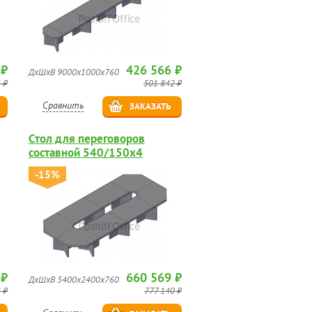
 ₽
426 566 ₽
ДхШхВ 9000х1000х760
 ₽
501 842 ₽
Сравнить
ЗАКАЗАТЬ
Стол для переговоров
составной 540/150х4
-15%
 ₽
660 569 ₽
ДхШхВ 5400х2400х760
 ₽
777 140 ₽