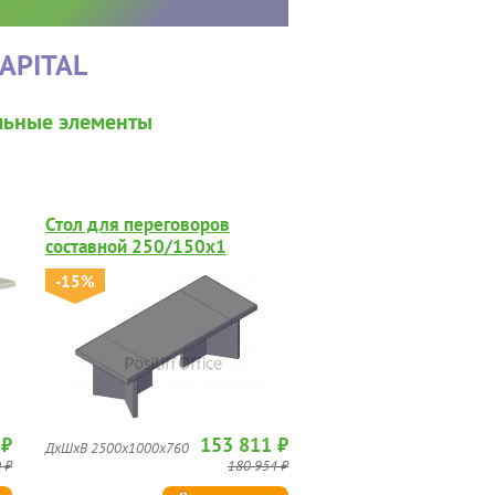
APITAL
льные элементы
Стол для переговоров
составной 250/150х1
-15%
 ₽
153 811 ₽
ДхШхВ 2500х1000х760
 ₽
180 954 ₽