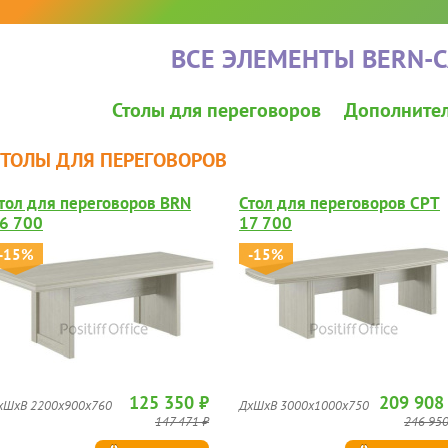
ВСЕ ЭЛЕМЕНТЫ BERN-C
Столы для переговоров
Дополните
СТОЛЫ ДЛЯ ПЕРЕГОВОРОВ
тол для переговоров BRN
Стол для переговоров CPT
6 700
17 700
-15%
-15%
125 350 ₽
209 908
хШхВ 2200х900х760
ДхШхВ 3000х1000х750
147 471 ₽
246 950