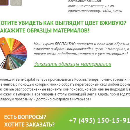
покрытие: ламинат
толщина столешниц: 70 мм
кромка столешницы: МДФ, эмаль
ХОТИТЕ УВИДЕТЬ КАК ВЫГЛЯДИТ ЦВЕТ ВЖИВУЮ?
ЗАКАЖИТЕ ОБРАЗЦЫ МАТЕРИАЛОВ!
Наш курьер БЕСПЛАТНО привезет и покажет образцы.
сможете выбрать понравившийся цвет и материал, а
также легко подобрать оттенки к уже имеющимся!
Заказать образцы материалов
оллекция Bern-Capital теперь производится в России, теперь помимо готовых 
лементов, с помощью которых можно собрать переговорный стол любой формы
ас самые распространенные варианты компоновок, но если они не подходят В
оможем с выбором. Переговорные столы коллекций Bern и Capital производятс
кладскую программу и достойно смотрятся в интерьере!
ЕСТЬ ВОПРОСЫ?
+7 (495) 150-15-9
ХОТИТЕ ЗАКАЗАТЬ?