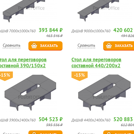
393 844 ₽
420 602
хШхВ 7000х1000х760
ДхШхВ 9000х1000х760
463 346 ₽
494 826
Сравнить
Сравнить
ЗАКАЗАТЬ
ЗАКАЗАТЬ
тол для переговоров
Стол для переговоров
оставной 390/150х2
составной 440/200х2
-15%
-15%
504 523 ₽
520 883
хШхВ 3900х2400х760
ДхШхВ 4400х2400х760
593 556 ₽
612 804