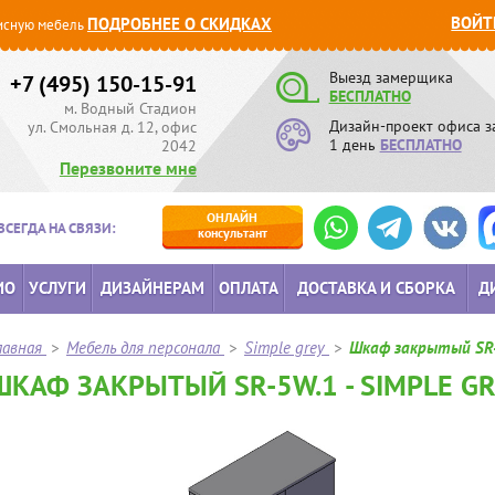
ВОЙТ
ПОДРОБНЕЕ О СКИДКАХ
сную мебель
Выезд замерщика
+7 (495) 150-15-91
БЕСПЛАТНО
м. Водный Стадион
Дизайн-проект офиса з
ул. Смольная д. 12, офис
1 день
БЕСПЛАТНО
2042
Перезвоните мне
ОНЛАЙН
ВСЕГДА НА СВЯЗИ:
консультант
ИО
УСЛУГИ
ДИЗАЙНЕРАМ
ОПЛАТА
ДОСТАВКА И СБОРКА
Д
лавная
>
Мебель для персонала
>
Simple grey
>
Шкаф закрытый SR
ШКАФ ЗАКРЫТЫЙ SR-5W.1 - SIMPLE G