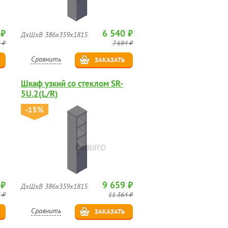
 ₽
6 540 ₽
ДхШхВ 386х359х1815
 ₽
7 694 ₽
Сравнить
ЗАКАЗАТЬ
Шкаф узкий со стеклом SR-
5U.2(L/R)
-15%
 ₽
9 659 ₽
ДхШхВ 386х359х1815
 ₽
11 364 ₽
Сравнить
ЗАКАЗАТЬ