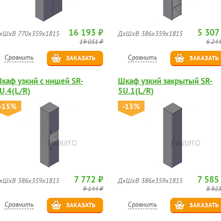
16 193 ₽
5 307
хШхВ 770х359х1815
ДхШхВ 386х359х1815
19 051 ₽
6 244
Сравнить
Сравнить
ЗАКАЗАТЬ
ЗАКАЗАТЬ
каф узкий с нишей SR-
Шкаф узкий закрытый SR-
U.4(L/R)
5U.1(L/R)
-15%
-15%
7 772 ₽
7 585
хШхВ 386х359х1815
ДхШхВ 386х359х1815
9 144 ₽
8 923
Сравнить
Сравнить
ЗАКАЗАТЬ
ЗАКАЗАТЬ