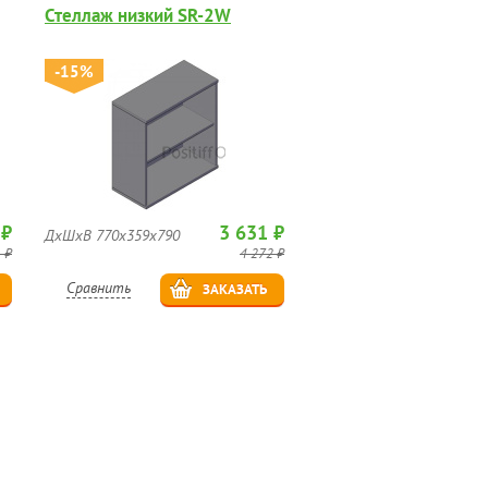
Стеллаж низкий SR-2W
-15%
 ₽
3 631 ₽
ДхШхВ 770х359х790
 ₽
4 272 ₽
Сравнить
ЗАКАЗАТЬ