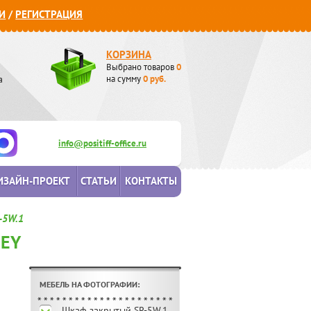
И
/
РЕГИСТРАЦИЯ
КОРЗИНА
Выбрано товаров
0
а
на сумму
0
руб.
info@positiff-office.ru
ИЗАЙН-ПРОЕКТ
СТАТЬИ
КОНТАКТЫ
-5W.1
REY
МЕБЕЛЬ НА ФОТОГРАФИИ:
Шкаф закрытый SR-5W.1