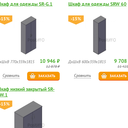
каф для одежды SR-G.1
Шкаф для одежды SRW 60
-15%
-15%
10 946 ₽
9 708
хШхВ 770х359х1815
ДхШхВ 600х359х1815
12 878 ₽
11 421
Сравнить
Сравнить
ЗАКАЗАТЬ
ЗАКАЗАТЬ
каф низкий закрытый SR-
W.1
-15%