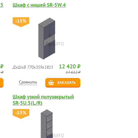
.5
Шкаф с нишей SR-5W.4
-15%
 ₽
12 420 ₽
ДхШхВ 770х359х1815
 ₽
14 612 ₽
Сравнить
ЗАКАЗАТЬ
Шкаф узкий полузакрытый
SR-5U.5(L/R)
-15%