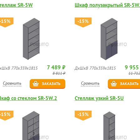
теллаж SR-5W
Шкаф полузакрытый SR-5W
-15%
-15%
7 489 ₽
9 955
хШхВ 770х359х1815
ДхШхВ 770х359х1815
8 811 ₽
11 712
Сравнить
Сравнить
ЗАКАЗАТЬ
ЗАКАЗАТЬ
каф со стеклом SR-5W.2
Стеллаж узкий SR-5U
-15%
-15%