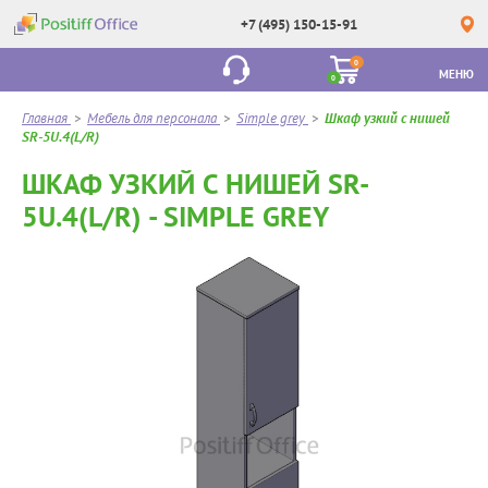
+7 (495) 150-15-91
0
МЕНЮ
0
Главная
>
Мебель для персонала
>
Simple grey
>
Шкаф узкий с нишей
SR-5U.4(L/R)
ШКАФ УЗКИЙ С НИШЕЙ SR-
5U.4(L/R) - SIMPLE GREY