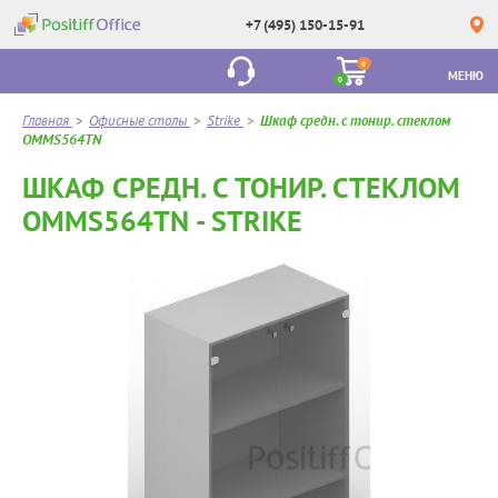
+7 (495) 150-15-91
0
МЕНЮ
0
Главная
>
Офисные столы
>
Strike
>
Шкаф средн. с тонир. стеклом
OMMS564TN
ШКАФ СРЕДН. С ТОНИР. СТЕКЛОМ
OMMS564TN - STRIKE