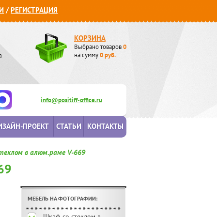
И
/
РЕГИСТРАЦИЯ
КОРЗИНА
Выбрано товаров
0
а
на сумму
0
руб.
info@positiff-office.ru
ИЗАЙН-ПРОЕКТ
СТАТЬИ
КОНТАКТЫ
теклом в алюм.раме V-669
69
МЕБЕЛЬ НА ФОТОГРАФИИ:
Шкаф со стеклом в