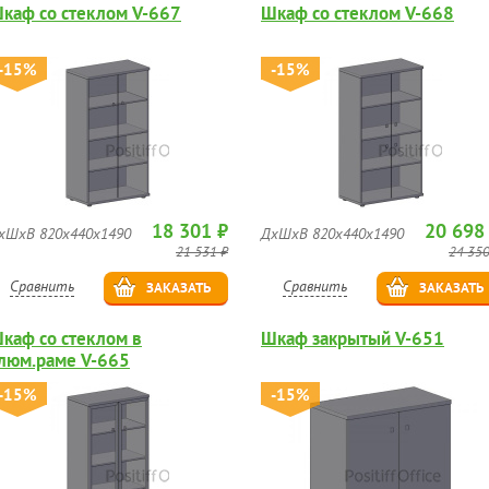
каф со стеклом V-667
Шкаф со стеклом V-668
-15%
-15%
18 301 ₽
20 698
хШхВ 820х440х1490
ДхШхВ 820х440х1490
21 531 ₽
24 350
Сравнить
Сравнить
ЗАКАЗАТЬ
ЗАКАЗАТЬ
каф со стеклом в
Шкаф закрытый V-651
люм.раме V-665
-15%
-15%