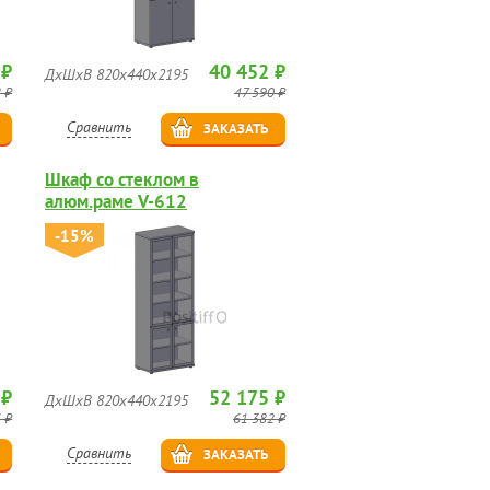
 ₽
40 452 ₽
ДхШхВ 820х440х2195
 ₽
47 590 ₽
Сравнить
ЗАКАЗАТЬ
Шкаф со стеклом в
алюм.раме V-612
-15%
 ₽
52 175 ₽
ДхШхВ 820х440х2195
 ₽
61 382 ₽
Сравнить
ЗАКАЗАТЬ