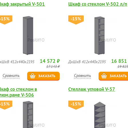
каф закрытый V-501
Шкаф со стеклом V-502 л/п
-15%
-15%
14 572 ₽
16 851
хШхВ 412х440х2195
ДхШхВ 412х440х2195
17 143 ₽
19 825
Сравнить
Сравнить
ЗАКАЗАТЬ
ЗАКАЗАТЬ
каф со стеклом в
Стеллаж угловой V-57
люм.раме V-506
-15%
-15%