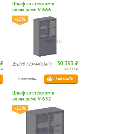
Шкаф со стеклом в
алюм.раме V-666
-15%
 ₽
30 393 ₽
ДхШхВ 820х440х1490
 ₽
35 757 ₽
Сравнить
ЗАКАЗАТЬ
Шкаф со стеклом в
алюм.раме V-652
-15%