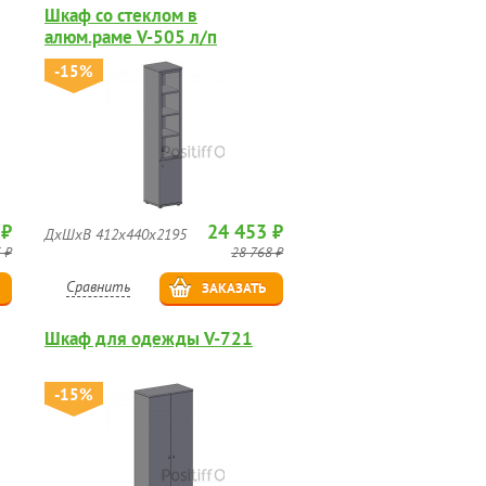
Шкаф со стеклом в
алюм.раме V-505 л/п
-15%
 ₽
24 453 ₽
ДхШхВ 412х440х2195
 ₽
28 768 ₽
Сравнить
ЗАКАЗАТЬ
Шкаф для одежды V-721
-15%