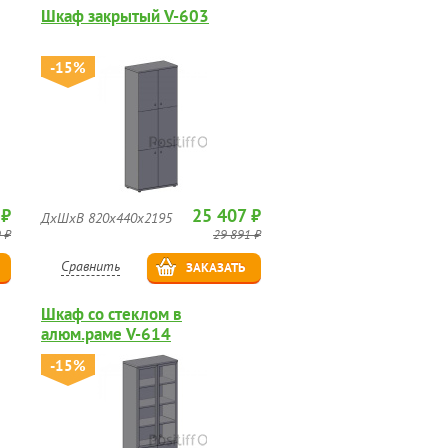
Шкаф закрытый V-603
-15%
 ₽
25 407 ₽
ДхШхВ 820х440х2195
 ₽
29 891 ₽
Сравнить
ЗАКАЗАТЬ
Шкаф со стеклом в
алюм.раме V-614
-15%