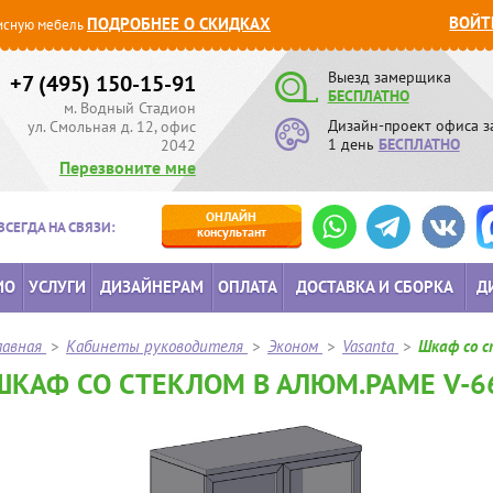
ВОЙТ
ПОДРОБНЕЕ О СКИДКАХ
сную мебель
Выезд замерщика
+7 (495) 150-15-91
БЕСПЛАТНО
м. Водный Стадион
Дизайн-проект офиса з
ул. Смольная д. 12, офис
1 день
БЕСПЛАТНО
2042
Перезвоните мне
ОНЛАЙН
ВСЕГДА НА СВЯЗИ:
консультант
ИО
УСЛУГИ
ДИЗАЙНЕРАМ
ОПЛАТА
ДОСТАВКА И СБОРКА
Д
лавная
>
Кабинеты руководителя
>
Эконом
>
Vasanta
>
Шкаф со с
ШКАФ СО СТЕКЛОМ В АЛЮМ.РАМЕ V-6