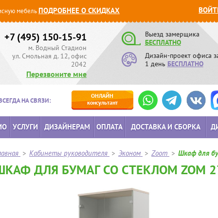
ВОЙТ
ПОДРОБНЕЕ О СКИДКАХ
сную мебель
Выезд замерщика
+7 (495) 150-15-91
БЕСПЛАТНО
м. Водный Стадион
Дизайн-проект офиса з
ул. Смольная д. 12, офис
1 день
БЕСПЛАТНО
2042
Перезвоните мне
ОНЛАЙН
ВСЕГДА НА СВЯЗИ:
консультант
ИО
УСЛУГИ
ДИЗАЙНЕРАМ
ОПЛАТА
ДОСТАВКА И СБОРКА
Д
лавная
>
Кабинеты руководителя
>
Эконом
>
Zoom
>
Шкаф для бу
ШКАФ ДЛЯ БУМАГ СО СТЕКЛОМ ZOM 27