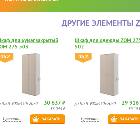
ДРУГИЕ ЭЛЕМЕНТЫ
каф для бумаг закрытый
Шкаф для одежды ZOM 27
OM 275 503
502
-15%
-15%
30 637 ₽
29 916
хШхВ 900х450х2070
ДхШхВ 900х450х2070
36 044 ₽
35 195
Сравнить
Сравнить
ЗАКАЗАТЬ
ЗАКАЗАТЬ