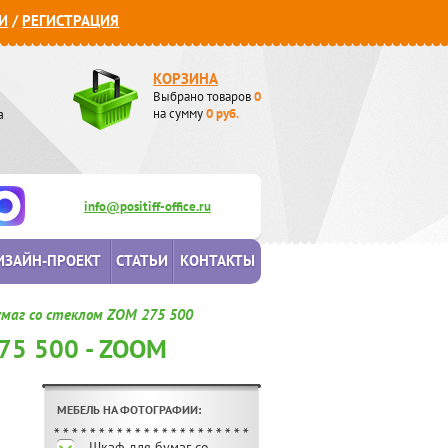
И
/
РЕГИСТРАЦИЯ
КОРЗИНА
Выбрано товаров
0
а
на сумму
0
руб.
info@positiff-office.ru
ИЗАЙН-ПРОЕКТ
СТАТЬИ
КОНТАКТЫ
маг со стеклом ZOM 275 500
5 500 - ZOOM
МЕБЕЛЬ НА ФОТОГРАФИИ:
Шкаф для бумаг со