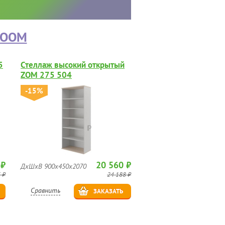
ZOOM
5
Стеллаж высокий открытый
ZOM 275 504
-15%
 ₽
20 560 ₽
ДхШхВ 900х450х2070
 ₽
24 188 ₽
Сравнить
ЗАКАЗАТЬ