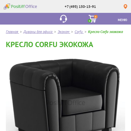
+7 (495) 150-15-91
0
МЕНЮ
0
Главная
>
Диваны для офиса
>
Эконом
>
Corfu
>
Кресло Corfu экокожа
КРЕСЛО CORFU ЭКОКОЖА