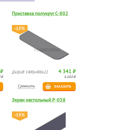
Приставка полукруг C-802
-15%
 ₽
4 341 ₽
ДхШхВ 1400х400х22
 ₽
5 107 ₽
Сравнить
ЗАКАЗАТЬ
Экран настольный Р-058
-15%