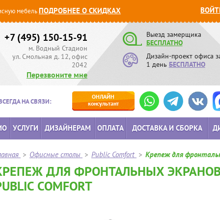
ВОЙТ
ПОДРОБНЕЕ О СКИДКАХ
сную мебель
Выезд замерщика
+7 (495) 150-15-91
БЕСПЛАТНО
м. Водный Стадион
Дизайн-проект офиса з
ул. Смольная д. 12, офис
1 день
БЕСПЛАТНО
2042
Перезвоните мне
ОНЛАЙН
ВСЕГДА НА СВЯЗИ:
консультант
ИО
УСЛУГИ
ДИЗАЙНЕРАМ
ОПЛАТА
ДОСТАВКА И СБОРКА
Д
лавная
>
Офисные столы
>
Public Comfort
>
Крепеж для фронтальн
КРЕПЕЖ ДЛЯ ФРОНТАЛЬНЫХ ЭКРАНОВ (
PUBLIC COMFORT