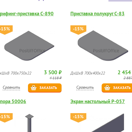
рифинг-приставка C-890
Приставка полукруг C-83
-15%
-15%
3 500 ₽
2 454
хШхВ 700х750х22
ДхШхВ 700х400х22
4 118 ₽
2 887
Сравнить
Сравнить
ЗАКАЗАТЬ
ЗАКАЗАТЬ
пора 50006
Экран настольный Р-057
-15%
-15%