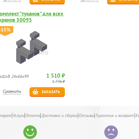
омплект "туканов" для всех
кранов 50095
-15%
1 510 ₽
хШхВ 24х66х99
1 776 ₽
Сравнить
ЗАКАЗАТЬ
йнерам
Услуги
Оплата
Доставка и сборка
Отзывы
Гарантия и возврат
К