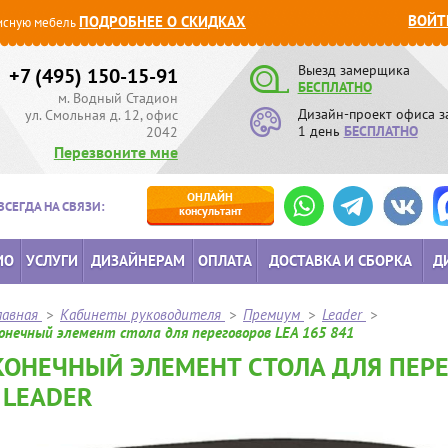
ВОЙТ
ПОДРОБНЕЕ О СКИДКАХ
сную мебель
Выезд замерщика
+7 (495) 150-15-91
БЕСПЛАТНО
м. Водный Стадион
Дизайн-проект офиса з
ул. Смольная д. 12, офис
1 день
БЕСПЛАТНО
2042
Перезвоните мне
ОНЛАЙН
ВСЕГДА НА СВЯЗИ:
консультант
ИО
УСЛУГИ
ДИЗАЙНЕРАМ
ОПЛАТА
ДОСТАВКА И СБОРКА
Д
лавная
>
Кабинеты руководителя
>
Премиум
>
Leader
>
онечный элемент стола для переговоров LEA 165 841
КОНЕЧНЫЙ ЭЛЕМЕНТ СТОЛА ДЛЯ ПЕРЕ
- LEADER