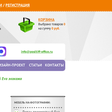
И
/
РЕГИСТРАЦИЯ
КОРЗИНА
Выбрано товаров
0
а
на сумму
0
руб.
info@positiff-office.ru
ИЗАЙН-ПРОЕКТ
СТАТЬИ
КОНТАКТЫ
 Eva экокожа
МЕБЕЛЬ НА ФОТОГРАФИИ:
Диван трехместный Eva