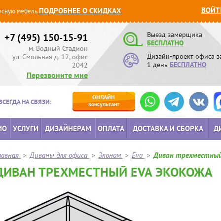
ВОЙТ
ПОДРОБНЕЕ О СКИДКАХ
сную мебель
Выезд замерщика
+7 (495) 150-15-91
БЕСПЛАТНО
м. Водный Стадион
Дизайн-проект офиса з
ул. Смольная д. 12, офис
1 день
БЕСПЛАТНО
2042
Перезвоните мне
ОНЛАЙН
ВСЕГДА НА СВЯЗИ:
консультант
ИО
УСЛУГИ
ДИЗАЙНЕРАМ
ОПЛАТА
ДОСТАВКА И СБОРКА
Д
лавная
>
Диваны для офиса
>
Эконом
>
Eva
>
Диван трехместный
ДИВАН ТРЕХМЕСТНЫЙ EVA ЭКОКОЖА