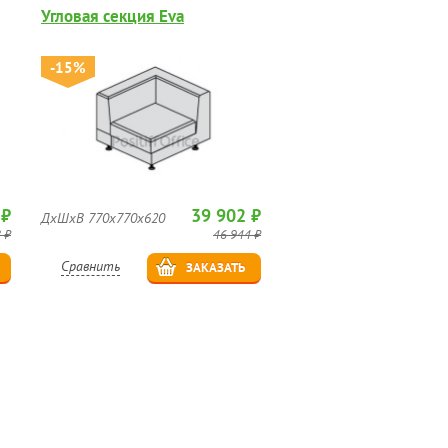
Угловая секция Eva
-15%
 ₽
39 902 ₽
ДхШхВ 770x770x620
 ₽
46 944 ₽
Сравнить
ЗАКАЗАТЬ