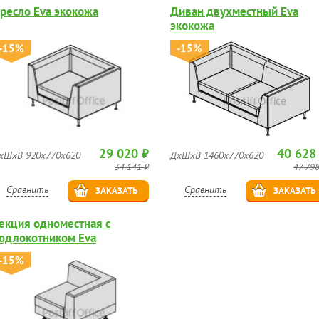
ресло Eva экокожа
Диван двухместный Eva
экокожа
-15%
-15%
29 020 ₽
40 628
хШхВ 920x770x620
ДхШхВ 1460x770x620
34 141 ₽
47 798
Сравнить
Сравнить
ЗАКАЗАТЬ
ЗАКАЗАТЬ
екция одноместная с
одлокотником Eva
-15%