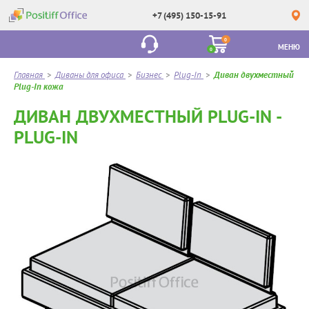
+7 (495) 150-15-91
0
МЕНЮ
0
Главная
>
Диваны для офиса
>
Бизнес
>
Plug-In
>
Диван двухместный
Plug-In кожа
ДИВАН ДВУХМЕСТНЫЙ PLUG-IN -
PLUG-IN