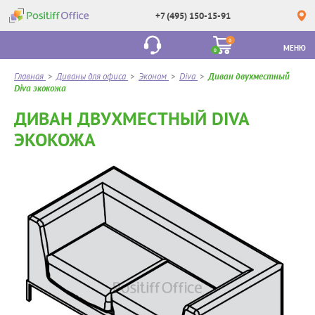
+7 (495) 150-15-91
0
МЕНЮ
0
Главная
>
Диваны для офиса
>
Эконом
>
Diva
>
Диван двухместный
Diva экокожа
ДИВАН ДВУХМЕСТНЫЙ DIVA
ЭКОКОЖА