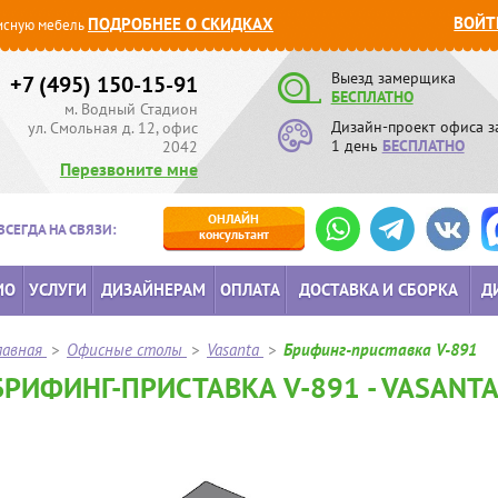
ВОЙТ
ПОДРОБНЕЕ О СКИДКАХ
сную мебель
Выезд замерщика
+7 (495) 150-15-91
БЕСПЛАТНО
м. Водный Стадион
Дизайн-проект офиса з
ул. Смольная д. 12, офис
1 день
БЕСПЛАТНО
2042
Перезвоните мне
ОНЛАЙН
ВСЕГДА НА СВЯЗИ:
консультант
ИО
УСЛУГИ
ДИЗАЙНЕРАМ
ОПЛАТА
ДОСТАВКА И СБОРКА
Д
лавная
>
Офисные столы
>
Vasanta
>
Брифинг-приставка V-891
БРИФИНГ-ПРИСТАВКА V-891 - VASANT