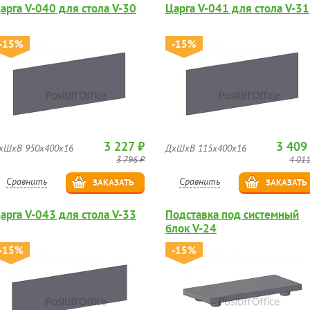
арга V-040 для стола V-30
Царга V-041 для стола V-31
-15%
-15%
3 227 ₽
3 409
хШхВ 950х400х16
ДхШхВ 115х400х16
3 796 ₽
4 011
Сравнить
Сравнить
ЗАКАЗАТЬ
ЗАКАЗАТЬ
арга V-043 для стола V-33
Подставка под системный
блок V-24
-15%
-15%