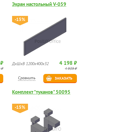
Экран настольный V-059
-15%
 ₽
4 198 ₽
ДхШхВ 1200х400х32
 ₽
4 939 ₽
Сравнить
ЗАКАЗАТЬ
Комплект "туканов" 50095
-15%