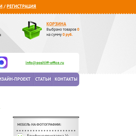
И
/
РЕГИСТРАЦИЯ
КОРЗИНА
Выбрано товаров
0
а
на сумму
0
руб.
info@positiff-office.ru
ИЗАЙН-ПРОЕКТ
СТАТЬИ
КОНТАКТЫ
A
МЕБЕЛЬ НА ФОТОГРАФИИ:
Брифинг-приставка V-