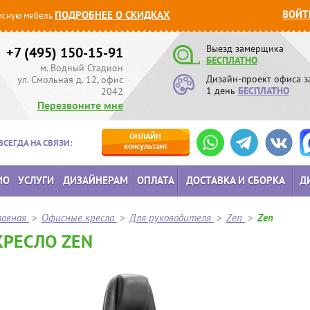
ВОЙТ
ПОДРОБНЕЕ О СКИДКАХ
сную мебель
Выезд замерщика
+7 (495) 150-15-91
БЕСПЛАТНО
м. Водный Стадион
Дизайн-проект офиса з
ул. Смольная д. 12, офис
1 день
БЕСПЛАТНО
2042
Перезвоните мне
ОНЛАЙН
ВСЕГДА НА СВЯЗИ:
консультант
ИО
УСЛУГИ
ДИЗАЙНЕРАМ
ОПЛАТА
ДОСТАВКА И СБОРКА
Д
лавная
>
Офисные кресла
>
Для руководителя
>
Zen
>
Zen
КРЕСЛО ZEN