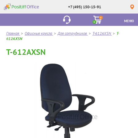
+7 (495) 150-15-91
0
МЕНЮ
0
Главная
>
Офисные кресла
>
Для сотрудников
>
T-612AXSN
>
T-
612AXSN
T-612AXSN