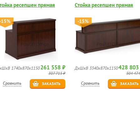
тойка ресепшен прямая
Стойка ресепшен прямая
-15%
-15%
261 558 ₽
428 803
хШхВ 1740х870х1150
ДхШхВ 3340х870х1150
307 715 ₽
504 474
Сравнить
Сравнить
ЗАКАЗАТЬ
ЗАКАЗАТЬ