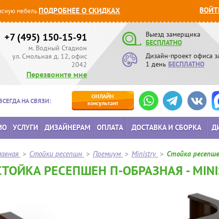
ВОЙТ
ПОДРОБНЕЕ О СКИДКАХ
сную мебель
Выезд замерщика
+7 (495) 150-15-91
БЕСПЛАТНО
м. Водный Стадион
Дизайн-проект офиса з
ул. Смольная д. 12, офис
1 день
БЕСПЛАТНО
2042
Перезвоните мне
ОНЛАЙН
ВСЕГДА НА СВЯЗИ:
консультант
ИО
УСЛУГИ
ДИЗАЙНЕРАМ
ОПЛАТА
ДОСТАВКА И СБОРКА
Д
лавная
>
Стойки ресепшн
>
Премиум
>
Ministry
>
Стойка ресепше
СТОЙКА РЕСЕПШЕН П-ОБРАЗНАЯ - MIN