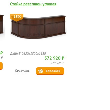
Стойка ресепшен угловая
-15%
 ₽
ДхШхВ 2620х1820х1150
572 920 ₽
 ₽
674 024 ₽
Сравнить
ЗАКАЗАТЬ