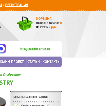
И
/
РЕГИСТРАЦИЯ
КОРЗИНА
Выбрано товаров
0
а
на сумму
0
руб.
info@positiff-office.ru
ИЗАЙН-ПРОЕКТ
СТАТЬИ
КОНТАКТЫ
н П-образная
ISTRY
МЕБЕЛЬ НА ФОТОГРАФИИ:
Стойка ресепшен П-