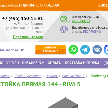
ВОЙТ
ПОДРОБНЕЕ О СКИДКАХ
сную мебель
Выезд замерщика
+7 (495) 150-15-91
БЕСПЛАТНО
м. Водный Стадион
Дизайн-проект офиса з
ул. Смольная д. 12, офис
1 день
БЕСПЛАТНО
2042
Перезвоните мне
ОНЛАЙН
ВСЕГДА НА СВЯЗИ:
консультант
ИО
УСЛУГИ
ДИЗАЙНЕРАМ
ОПЛАТА
ДОСТАВКА И СБОРКА
Д
лавная
>
Стойки ресепшн
>
Эконом
>
Стойка Riva S
>
Стойка пря
СТОЙКА ПРЯМАЯ 144 - RIVA S