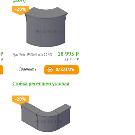
-20%
 ₽
18 995 ₽
ДхШхВ 950х950х1150
 ₽
23 744 ₽
Сравнить
ЗАКАЗАТЬ
Стойка ресепшен угловая
-20%