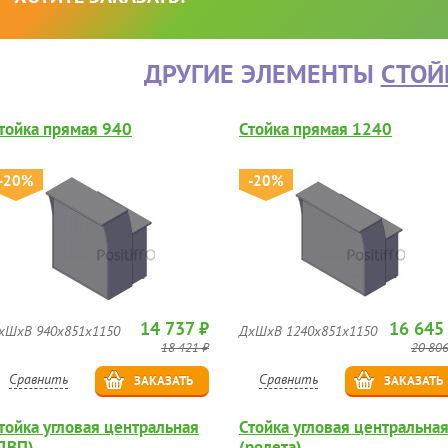
ДРУГИЕ ЭЛЕМЕНТЫ
СТОЙК
тойка прямая 940
Стойка прямая 1240
-20%
-20%
14 737 ₽
16 645
хШхВ 940х851х1150
ДхШхВ 1240х851х1150
18 421 ₽
20 806
Сравнить
Сравнить
ЗАКАЗАТЬ
ЗАКАЗАТЬ
тойка угловая центральная
Стойка угловая центральна
ДВП)
(ролета)