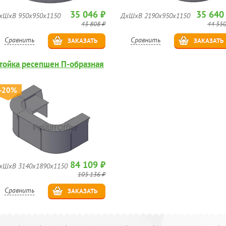
35 046 ₽
35 640
хШхВ 950х950х1150
ДхШхВ 2190х950х1150
43 808 ₽
44 550
Сравнить
Сравнить
ЗАКАЗАТЬ
ЗАКАЗАТЬ
тойка ресепшен П-образная
-20%
84 109 ₽
хШхВ 3140х1890х1150
105 136 ₽
Сравнить
ЗАКАЗАТЬ