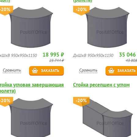
-20%
-20%
18 995 ₽
35 046
хШхВ 950х950х1150
ДхШхВ 950х950х1150
23 744 ₽
43 808
Сравнить
Сравнить
ЗАКАЗАТЬ
ЗАКАЗАТЬ
тойка угловая завершающая
Стойка ресепшен с углом
ролета)
-20%
-20%