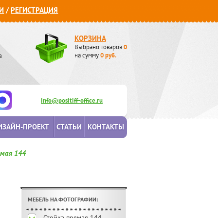
И
/
РЕГИСТРАЦИЯ
КОРЗИНА
Выбрано товаров
0
а
на сумму
0
руб.
info@positiff-office.ru
ИЗАЙН-ПРОЕКТ
СТАТЬИ
КОНТАКТЫ
мая 144
МЕБЕЛЬ НА ФОТОГРАФИИ:
Стойка прямая 144