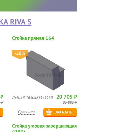
А RIVA S
Стойка прямая 164
-20%
 ₽
20 705 ₽
ДхШхВ 1640х851х1150
 ₽
25 881 ₽
Сравнить
ЗАКАЗАТЬ
я
Стойка угловая завершающая
(ДВП)